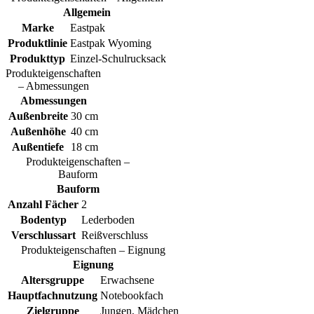
Allgemein
Marke
Eastpak
Produktlinie
Eastpak Wyoming
Produkttyp
Einzel-Schulrucksack
Produkteigenschaften
– Abmessungen
Abmessungen
Außenbreite
30 cm
Außenhöhe
40 cm
Außentiefe
18 cm
Produkteigenschaften –
Bauform
Bauform
Anzahl Fächer
2
Bodentyp
Lederboden
Verschlussart
Reißverschluss
Produkteigenschaften – Eignung
Eignung
Altersgruppe
Erwachsene
Hauptfachnutzung
Notebookfach
Zielgruppe
Jungen, Mädchen