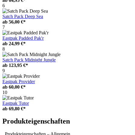
ab
64,95 €*
6
Satch Pack Deep Sea
ab
56,00 €*
7
Eastpak Padded Pak'r
ab
24,99 €*
8
Satch Pack Midnight Jungle
ab
123,95 €*
9
Eastpak Provider
ab
60,00 €*
10
Eastpak Tutor
ab
69,80 €*
Produkteigenschaften
Produkteigenschaften – Allgemein