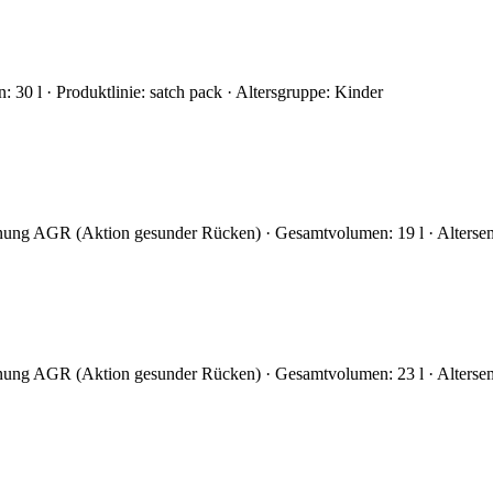
30 l · Produktlinie: satch pack · Altersgruppe: Kinder
hnung AGR (Aktion gesunder Rücken) · Gesamtvolumen: 19 l · Alters
hnung AGR (Aktion gesunder Rücken) · Gesamtvolumen: 23 l · Alters