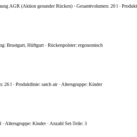
nung AGR (Aktion gesunder Rücken) · Gesamtvolumen: 20 l · Produktl
ng: Brustgurt, Hüftgurt · Rückenpolster: ergonomisch
6 l · Produktlinie: satch air · Altersgruppe: Kinder
· Altersgruppe: Kinder · Anzahl Set-Teile: 3