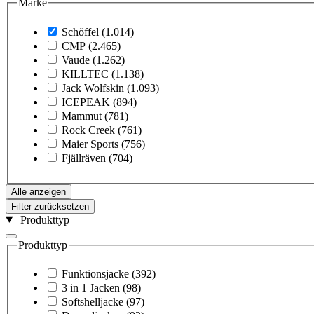
Marke
Schöffel
(1.014)
CMP
(2.465)
Vaude
(1.262)
KILLTEC
(1.138)
Jack Wolfskin
(1.093)
ICEPEAK
(894)
Mammut
(781)
Rock Creek
(761)
Maier Sports
(756)
Fjällräven
(704)
Alle anzeigen
Filter zurücksetzen
Produkttyp
Produkttyp
Funktionsjacke
(392)
3 in 1 Jacken
(98)
Softshelljacke
(97)