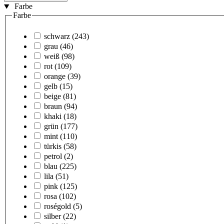
Farbe
Farbe
schwarz
(243)
grau
(46)
weiß
(98)
rot
(109)
orange
(39)
gelb
(15)
beige
(81)
braun
(94)
khaki
(18)
grün
(177)
mint
(110)
türkis
(58)
petrol
(2)
blau
(225)
lila
(51)
pink
(125)
rosa
(102)
roségold
(5)
silber
(22)