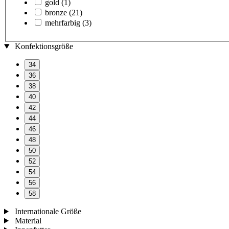
gold
(1)
bronze
(21)
mehrfarbig
(3)
Konfektionsgröße
34
36
38
40
42
44
46
48
50
52
54
56
58
Internationale Größe
Material