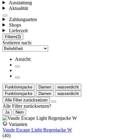
Ausstattung
Aktualität
Zahlungsarten
Shops
Lieferzeit
Filtern
(3)
Sortieren nach:
Ansicht:
Funktionsjacke
Damen
wasserdicht
Funktionsjacke
Damen
wasserdicht
Alle Filter zurücksetzen
Alle Filter zurücksetzen?
Ja
Nein
Varianten
Vaude Escape Light Regenjacke W
(40)