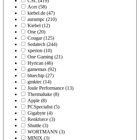
CSL
(419)
Acer
(58)
kiebel.de
(47)
aurumpc
(210)
Kiebel
(12)
One
(20)
Cougar
(125)
Sedatech
(244)
xperion
(10)
One Gaming
(21)
Hyrican
(46)
gamemax
(92)
bluechip
(27)
gmktec
(14)
Joule Performance
(13)
Thermaltake
(8)
Apple
(8)
PCSpecialist
(5)
Gigabyte
(4)
Renkforce
(3)
Shuttle
(3)
WORTMANN
(3)
MINIX
(3)