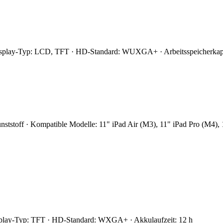
 Display-Typ: LCD, TFT · HD-Standard: WUXGA+ · Arbeitsspeicherkap
unststoff · Kompatible Modelle: 11" iPad Air (M3), 11" iPad Pro (M4), 
isplay-Typ: TFT · HD-Standard: WXGA+ · Akkulaufzeit: 12 h