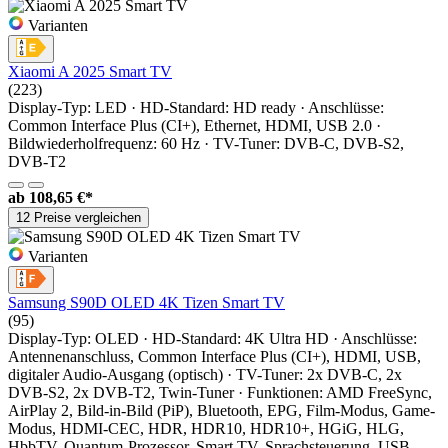
Varianten
Xiaomi A 2025 Smart TV
(223)
Display-Typ: LED · HD-Standard: HD ready · Anschlüsse:
Common Interface Plus (CI+), Ethernet, HDMI, USB 2.0 ·
Bildwiederholfrequenz: 60 Hz · TV-Tuner: DVB-C, DVB-S2,
DVB-T2
ab
108,65 €*
12 Preise vergleichen
Varianten
Samsung S90D OLED 4K Tizen Smart TV
(95)
Display-Typ: OLED · HD-Standard: 4K Ultra HD · Anschlüsse:
Antennenanschluss, Common Interface Plus (CI+), HDMI, USB,
digitaler Audio-Ausgang (optisch) · TV-Tuner: 2x DVB-C, 2x
DVB-S2, 2x DVB-T2, Twin-Tuner · Funktionen: AMD FreeSync,
AirPlay 2, Bild-in-Bild (PiP), Bluetooth, EPG, Film-Modus, Game-
Modus, HDMI-CEC, HDR, HDR10, HDR10+, HGiG, HLG,
HbbTV, Quantum-Prozessor, Smart TV, Sprachsteuerung, USB-