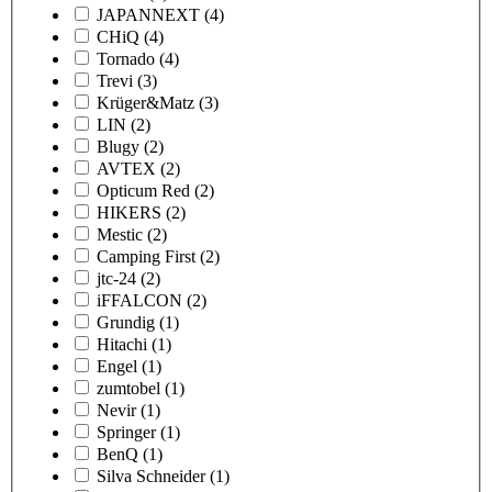
JAPANNEXT
(4)
CHiQ
(4)
Tornado
(4)
Trevi
(3)
Krüger&Matz
(3)
LIN
(2)
Blugy
(2)
AVTEX
(2)
Opticum Red
(2)
HIKERS
(2)
Mestic
(2)
Camping First
(2)
jtc-24
(2)
iFFALCON
(2)
Grundig
(1)
Hitachi
(1)
Engel
(1)
zumtobel
(1)
Nevir
(1)
Springer
(1)
BenQ
(1)
Silva Schneider
(1)