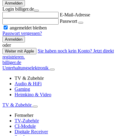
Anmelden
Login billiger.de
E-Mail-Adresse
Passwort
angemeldet bleiben
Passwort vergessen?
Anmelden
oder
Sie haben noch kein Konto? Jetzt direkt
Weiter mit Apple
registrieren.
billiger.de
Unterhaltungselektronik
TV & Zubehör
Audio & HiFi
Gaming
Heimkino & Video
TV & Zubehör
Fernseher
TV-Zubehör
CI-Module
Digitale Receiver