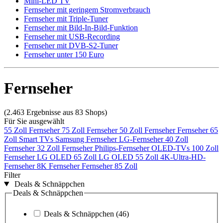
Mini-LED TV
Fernseher mit geringem Stromverbrauch
Fernseher mit Triple-Tuner
Fernseher mit Bild-In-Bild-Funktion
Fernseher mit USB-Recording
Fernseher mit DVB-S2-Tuner
Fernseher unter 150 Euro
Fernseher
(2.463 Ergebnisse aus 83 Shops)
Für Sie ausgewählt
55 Zoll Fernseher
75 Zoll Fernseher
50 Zoll Fernseher
Fernseher 65
Zoll
Smart TVs
Samsung Fernseher
LG-Fernseher
40 Zoll
Fernseher
32 Zoll Fernseher
Philips-Fernseher
OLED-TVs
100 Zoll
Fernseher
LG OLED 65 Zoll
LG OLED 55 Zoll
4K-Ultra-HD-
Fernseher
8K Fernseher
Fernseher 85 Zoll
Filter
Deals & Schnäppchen
Deals & Schnäppchen
Deals & Schnäppchen
(46)