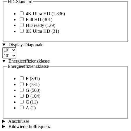
HD-Standard
4K Ultra HD
(1.836)
Full HD
(301)
HD ready
(129)
8K Ultra HD
(31)
Display-Diagonale
Energieeffizienzklasse
Energieeffizienzklasse
E
(891)
F
(781)
G
(503)
D
(104)
C
(11)
A
(1)
Anschlüsse
Bildwiederholfrequenz