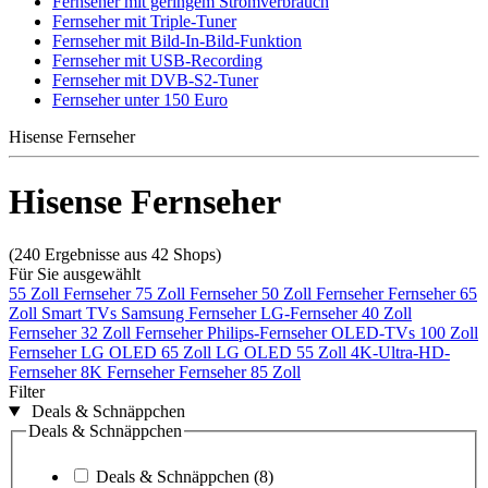
Fernseher mit geringem Stromverbrauch
Fernseher mit Triple-Tuner
Fernseher mit Bild-In-Bild-Funktion
Fernseher mit USB-Recording
Fernseher mit DVB-S2-Tuner
Fernseher unter 150 Euro
Hisense Fernseher
Hisense Fernseher
(240 Ergebnisse aus 42 Shops)
Für Sie ausgewählt
55 Zoll Fernseher
75 Zoll Fernseher
50 Zoll Fernseher
Fernseher 65
Zoll
Smart TVs
Samsung Fernseher
LG-Fernseher
40 Zoll
Fernseher
32 Zoll Fernseher
Philips-Fernseher
OLED-TVs
100 Zoll
Fernseher
LG OLED 65 Zoll
LG OLED 55 Zoll
4K-Ultra-HD-
Fernseher
8K Fernseher
Fernseher 85 Zoll
Filter
Deals & Schnäppchen
Deals & Schnäppchen
Deals & Schnäppchen
(8)