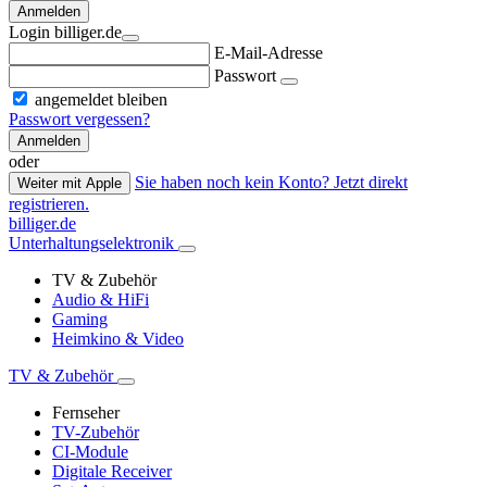
Anmelden
Login billiger.de
E-Mail-Adresse
Passwort
angemeldet bleiben
Passwort vergessen?
Anmelden
oder
Sie haben noch kein Konto? Jetzt direkt
Weiter mit Apple
registrieren.
billiger.de
Unterhaltungselektronik
TV & Zubehör
Audio & HiFi
Gaming
Heimkino & Video
TV & Zubehör
Fernseher
TV-Zubehör
CI-Module
Digitale Receiver