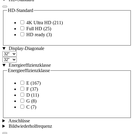
HD-Standard
4K Ultra HD
(211)
Full HD
(25)
HD ready
(3)
Display-Diagonale
Energieeffizienzklasse
Energieeffizienzklasse
E
(167)
F
(37)
D
(11)
G
(8)
C
(7)
Anschlüsse
Bildwiederholfrequenz