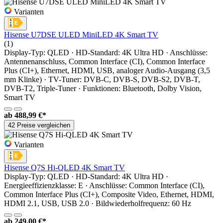
Varianten
Hisense U7DSE ULED MiniLED 4K Smart TV
(1)
Display-Typ: QLED · HD-Standard: 4K Ultra HD · Anschlüsse:
Antennenanschluss, Common Interface (CI), Common Interface
Plus (CI+), Ethernet, HDMI, USB, analoger Audio-Ausgang (3,5
mm Klinke) · TV-Tuner: DVB-C, DVB-S, DVB-S2, DVB-T,
DVB-T2, Triple-Tuner · Funktionen: Bluetooth, Dolby Vision,
Smart TV
ab
488,99 €*
42 Preise vergleichen
Varianten
Hisense Q7S Hi‑QLED 4K Smart TV
Display-Typ: QLED · HD-Standard: 4K Ultra HD ·
Energieeffizienzklasse: E · Anschlüsse: Common Interface (CI),
Common Interface Plus (CI+), Composite Video, Ethernet, HDMI,
HDMI 2.1, USB, USB 2.0 · Bildwiederholfrequenz: 60 Hz
ab
249,00 €*