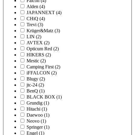
Falcon
(4)
Alden
(4)
JAPANNEXT
(4)
CHiQ
(4)
Trevi
(3)
Krüger&Matz
(3)
LIN
(2)
AVTEX
(2)
Opticum Red
(2)
HIKERS
(2)
Mestic
(2)
Camping First
(2)
iFFALCON
(2)
Blugy
(2)
jtc-24
(2)
BenQ
(1)
BLACK BOX
(1)
Grundig
(1)
Hitachi
(1)
Daewoo
(1)
Neovo
(1)
Springer
(1)
Engel
(1)