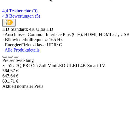
4,4
Testberichte
(9)
4,8
Bewertungen
(5)
HD-Standard: 4K Ultra HD
· Anschlüsse: Common Interface Plus (CI+), HDMI, HDMI 2.1, US
· Bildwiederholfrequenz: 165 Hz
· Energieeffizienzklasse HDR: G
·
Alle Produktdetails
Preisentwicklung
zu 55U7Q PRO 55 Zoll MiniLED ULED 4K Smart TV
564,67 €
647,64 €
601,71 €
Aktuell normaler Preis