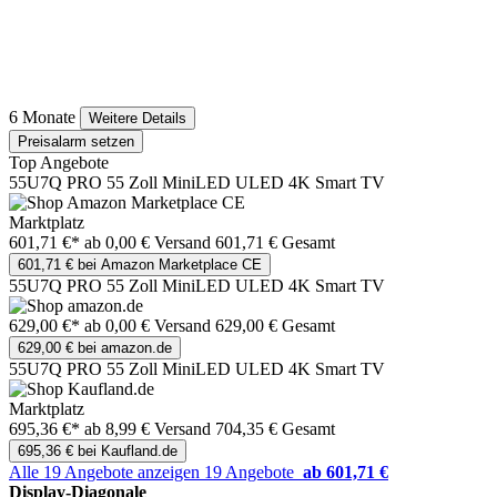
6 Monate
Weitere Details
Preisalarm setzen
Top Angebote
55U7Q PRO 55 Zoll MiniLED ULED 4K Smart TV
Marktplatz
601,71 €*
ab 0,00 € Versand
601,71 € Gesamt
601,71 € bei Amazon Marketplace CE
55U7Q PRO 55 Zoll MiniLED ULED 4K Smart TV
629,00 €*
ab 0,00 € Versand
629,00 € Gesamt
629,00 € bei amazon.de
55U7Q PRO 55 Zoll MiniLED ULED 4K Smart TV
Marktplatz
695,36 €*
ab 8,99 € Versand
704,35 € Gesamt
695,36 € bei Kaufland.de
Alle 19 Angebote anzeigen
19 Angebote
ab 601,71 €
Display-Diagonale