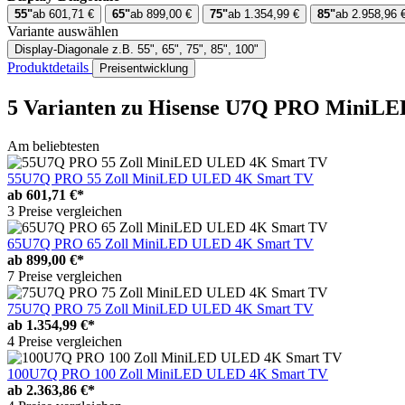
55"
ab 601,71 €
65"
ab 899,00 €
75"
ab 1.354,99 €
85"
ab 2.958,96 
Variante auswählen
Display-Diagonale
z.B. 55", 65", 75", 85", 100"
Produktdetails
Preisentwicklung
5 Varianten
zu Hisense U7Q PRO MiniL
Am beliebtesten
55U7Q PRO 55 Zoll MiniLED ULED 4K Smart TV
ab
601,71 €*
3 Preise vergleichen
65U7Q PRO 65 Zoll MiniLED ULED 4K Smart TV
ab
899,00 €*
7 Preise vergleichen
75U7Q PRO 75 Zoll MiniLED ULED 4K Smart TV
ab
1.354,99 €*
4 Preise vergleichen
100U7Q PRO 100 Zoll MiniLED ULED 4K Smart TV
ab
2.363,86 €*