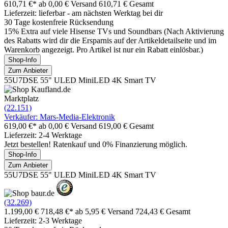
610,71 €*
ab 0,00 € Versand
610,71 € Gesamt
Lieferzeit: lieferbar - am nächsten Werktag bei dir
30 Tage kostenfreie Rücksendung
15% Extra auf viele Hisense TVs und Soundbars (Nach Aktivierung
des Rabatts wird dir die Ersparnis auf der Artikeldetailseite und im
Warenkorb angezeigt. Pro Artikel ist nur ein Rabatt einlösbar.)
Shop-Info
Zum Anbieter
55U7DSE 55" ULED MiniLED 4K Smart TV
Marktplatz
(22.151)
Verkäufer: Mars-Media-Elektronik
619,00 €*
ab 0,00 € Versand
619,00 € Gesamt
Lieferzeit: 2-4 Werktage
Jetzt bestellen! Ratenkauf und 0% Finanzierung möglich.
Shop-Info
Zum Anbieter
55U7DSE 55" ULED MiniLED 4K Smart TV
(32.269)
1.199,00 €
718,48 €*
ab 5,95 € Versand
724,43 € Gesamt
Lieferzeit: 2-3 Werktage