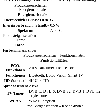
LED-Technologie
Direct-LED/Full-LED (Local-Dimming)
Produkteigenschaften –
Energiemerkmale
Energiemerkmale
Energieeffizienzklasse HDR
G
Energieverbrauch / Standby
0.5 W
Spektrum
A bis G
Produkteigenschaften
– Farbe
Farbe
Farbe
schwarz, silber
Produkteigenschaften – Funktionalitäten
Funktionalitäten
ECO-
Ausschalt-Timer, Lichtsensor
Funktionen
Funktionen
Bluetooth, Dolby Vision, Smart TV
HD-Standard
4K Ultra HD
Sprachassistent
Alexa
DVB-C, DVB-S, DVB-S2, DVB-T, DVB-T2,
TV-Tuner
Triple-Tuner
WLAN
WLAN integriert
Produkteigenschaften – Konnektivität