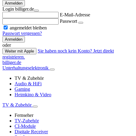
Anmelden
Login billiger.de
E-Mail-Adresse
Passwort
angemeldet bleiben
Passwort vergessen?
Anmelden
oder
Sie haben noch kein Konto? Jetzt direkt
Weiter mit Apple
registrieren.
billiger.de
Unterhaltungselektronik
TV & Zubehör
Audio & HiFi
Gaming
Heimkino & Video
TV & Zubehör
Fernseher
TV-Zubehör
CI-Module
Digitale Receiver