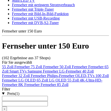
Mini-LED TV
Fernseher mit geringem Stromverbrauch
Fernseher mit Triple-Tuner
Fernseher mit Bild-In-Bild-Funktion
Fernseher mit USB-Recording
Fernseher mit DVB-S2-Tuner
Fernseher unter 150 Euro
Fernseher unter 150 Euro
(102 Ergebnisse aus 37 Shops)
Für Sie ausgewählt
55 Zoll Fernseher
75 Zoll Fernseher
50 Zoll Fernseher
Fernseher 65
Zoll
Smart TVs
Samsung Fernseher
LG-Fernseher
40 Zoll
Fernseher
32 Zoll Fernseher
Philips-Fernseher
OLED-TVs
100 Zoll
Fernseher
LG OLED 65 Zoll
LG OLED 55 Zoll
4K-Ultra-HD-
Fernseher
8K Fernseher
Fernseher 85 Zoll
Filter
Preis
(1)
›