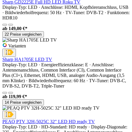
Sharp GD2225E Full HD LED Roku TV
Display-Typ: LED · Anschlüsse: HDMI, Kopfhöreranschluss, USB
· Bildwiederholfrequenz: 50 Hz · TV-Tuner: DVB-T2 · Funktionen:
HDR10
ab
149,00 €*
22 Preise vergleichen
Varianten
Sharp HA1705E LED TV
Display-Typ: LED · Energieeffizienzklasse: E · Anschlüsse:
Antennenanschluss, Common Interface (CI), Common Interface
Plus (CI+), Ethernet, HDMI, USB, analoger Audio-Ausgang (3,5
mm Klinke) · Bildwiederholfrequenz: 60 Hz · TV-Tuner: DVB-C,
DVB-S2, DVB-T2, Triple-Tuner
ab
119,99 €*
14 Preise vergleichen
PEAQ PTV 32H-5025C 32" LED HD ready TV
Display-Typ: LED · HD-Standard: HD ready · Display-Diagonale: