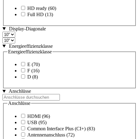
HD ready
(60)
Full HD
(13)
Display-Diagonale
Energieeffizienzklasse
Energieeffizienzklasse
E
(70)
F
(16)
D
(8)
Anschlüsse
Anschlüsse
HDMI
(96)
USB
(95)
Common Interface Plus (CI+)
(83)
Antennenanschluss
(72)