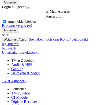
Anmelden
Login billiger.de
E-Mail-Adresse
Passwort
angemeldet bleiben
Passwort vergessen?
Anmelden
oder
Sie haben noch kein Konto? Jetzt direkt
Weiter mit Apple
registrieren.
billiger.de
Unterhaltungselektronik
TV & Zubehör
Audio & HiFi
Gaming
Heimkino & Video
TV & Zubehör
Fernseher
TV-Zubehör
CI-Module
Digitale Receiver