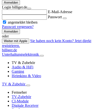
Anmelden
Login billiger.de
E-Mail-Adresse
Passwort
angemeldet bleiben
Passwort vergessen?
Anmelden
oder
Sie haben noch kein Konto? Jetzt direkt
Weiter mit Apple
registrieren.
billiger.de
Unterhaltungselektronik
TV & Zubehör
Audio & HiFi
Gaming
Heimkino & Video
TV & Zubehör
Fernseher
TV-Zubehör
CI-Module
Digitale Receiver