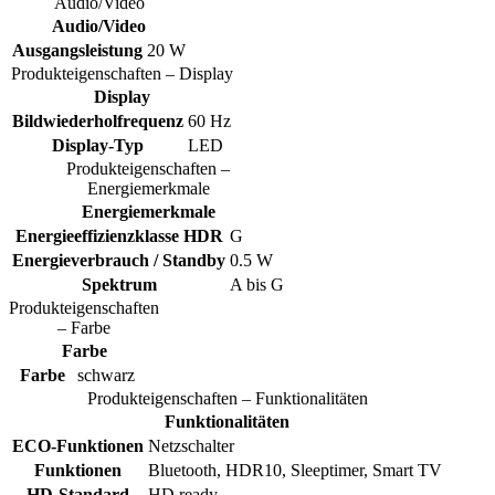
Audio/Video
Audio/Video
Ausgangsleistung
20 W
Produkteigenschaften – Display
Display
Bildwiederholfrequenz
60 Hz
Display-Typ
LED
Produkteigenschaften –
Energiemerkmale
Energiemerkmale
Energieeffizienzklasse HDR
G
Energieverbrauch / Standby
0.5 W
Spektrum
A bis G
Produkteigenschaften
– Farbe
Farbe
Farbe
schwarz
Produkteigenschaften – Funktionalitäten
Funktionalitäten
ECO-Funktionen
Netzschalter
Funktionen
Bluetooth, HDR10, Sleeptimer, Smart TV
HD-Standard
HD ready