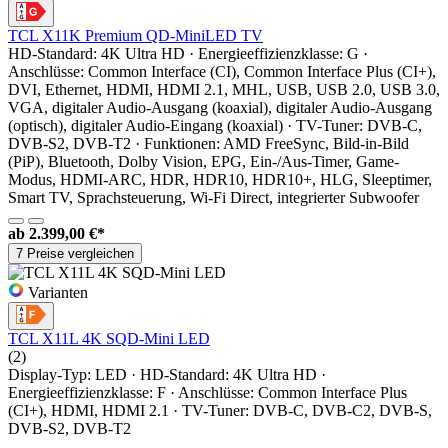
TCL X11K Premium QD-MiniLED TV
HD-Standard: 4K Ultra HD · Energieeffizienzklasse: G ·
Anschlüsse: Common Interface (CI), Common Interface Plus (CI+),
DVI, Ethernet, HDMI, HDMI 2.1, MHL, USB, USB 2.0, USB 3.0,
VGA, digitaler Audio-Ausgang (koaxial), digitaler Audio-Ausgang
(optisch), digitaler Audio-Eingang (koaxial) · TV-Tuner: DVB-C,
DVB-S2, DVB-T2 · Funktionen: AMD FreeSync, Bild-in-Bild
(PiP), Bluetooth, Dolby Vision, EPG, Ein-/Aus-Timer, Game-
Modus, HDMI-ARC, HDR, HDR10, HDR10+, HLG, Sleeptimer,
Smart TV, Sprachsteuerung, Wi-Fi Direct, integrierter Subwoofer
ab
2.399,00 €*
7 Preise vergleichen
Varianten
TCL X11L 4K SQD-Mini LED
(2)
Display-Typ: LED · HD-Standard: 4K Ultra HD ·
Energieeffizienzklasse: F · Anschlüsse: Common Interface Plus
(CI+), HDMI, HDMI 2.1 · TV-Tuner: DVB-C, DVB-C2, DVB-S,
DVB-S2, DVB-T2