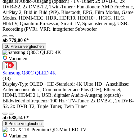
digitaler Audio-Ausgang (optisch) · TV-Tuner: 2x DVB-C, 2x
DVB-S2, 2x DVB-T2, Twin-Tuner · Funktionen: AMD FreeSync,
AirPlay 2, Bild-in-Bild (PiP), Bluetooth, EPG, Film-Modus, Game-
Modus, HDMI-CEC, HDR, HDR10, HDR10+, HGiG, HLG,
HbbTV, Quantum-Prozessor, Smart TV, Sprachsteuerung, USB-
Recording (PVR), VRR, integrierter Subwoofer
ab
779,00 €*
16 Preise vergleichen
Varianten
Samsung Q80C QLED 4K
(13)
Display-Typ: QLED · HD-Standard: 4K Ultra HD · Anschlüsse:
Antennenanschluss, Common Interface Plus (CI+), Ethernet,
HDMI, HDMI 2.1, USB, digitaler Audio-Ausgang (optisch) ·
Bildwiederholfrequenz: 100 Hz · TV-Tuner: 2x DVB-C, 2x DVB-
S2, 2x DVB-T2, Triple-Tuner, Twin-Tuner
ab
688,14 €*
8 Preise vergleichen
Varianten