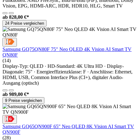
Funktionen: AMD FreeSync, Bild-in-Bild (PiP), Bluetooth, Dolby
Vision, EPG, HDMI-ARC, HDR, HDR10, HLG, Smart TV
ab
828,00 €*
24 Preise vergleichen
Samsung GQ75QN80F 75" Neo QLED 4K Vision AI Smart TV
QN80F
(14)
Display-Typ: QLED · HD-Standard: 4K Ultra HD · Display-
Diagonale: 75" · Energieeffizienzklasse: F · Anschlüsse: Ethernet,
HDMI, USB, Common Interface Plus (CI+), digitaler Audio-
Ausgang (optisch)
ab
989,00 €*
9 Preise vergleichen
Samsung GQ65QN900F 65" Neo QLED 8K Vision AI Smart TV
QN900F
(28)