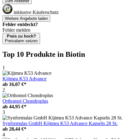
Zum Anbieter
inklusive Käuferschutz
Weitere Angebote laden
Fehler entdeckt?
Fehler melden
Preis zu hoch?
Preisalarm setzen
Top 10 Produkte
in Biotin
1
Kijimea K53 Advance
ab
16,07 €*
2
Orthomol Chondroplus
ab
44,95 €*
3
Synformulas GmbH Kijimea K53 Advance Kapseln 28 St.
ab
28,44 €*
4