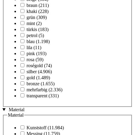
braun
(211)
khaki
(228)
grün
(309)
mint
(2)
türkis
(183)
petrol
(5)
blau
(1.198)
lila
(11)
pink
(193)
rosa
(59)
roségold
(74)
silber
(4.906)
gold
(1.489)
bronze
(1.655)
mehrfarbig
(2.336)
transparent
(331)
Material
Material
Kunststoff
(11.984)
Messing
(11.759)