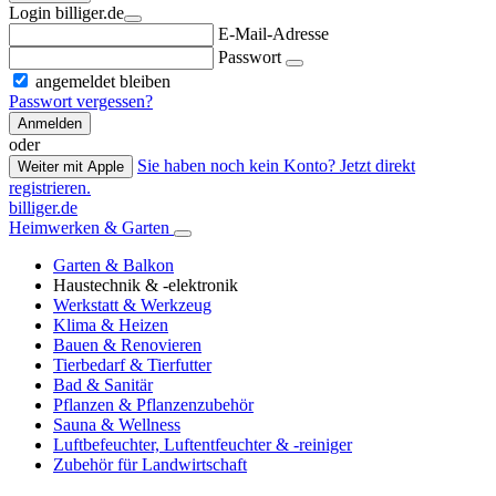
Login billiger.de
E-Mail-Adresse
Passwort
angemeldet bleiben
Passwort vergessen?
Anmelden
oder
Sie haben noch kein Konto? Jetzt direkt
Weiter mit Apple
registrieren.
billiger.de
Heimwerken & Garten
Garten & Balkon
Haustechnik & -elektronik
Werkstatt & Werkzeug
Klima & Heizen
Bauen & Renovieren
Tierbedarf & Tierfutter
Bad & Sanitär
Pflanzen & Pflanzenzubehör
Sauna & Wellness
Luftbefeuchter, Luftentfeuchter & -reiniger
Zubehör für Landwirtschaft