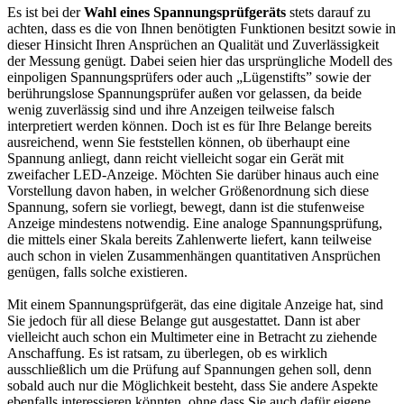
Es ist bei der
Wahl eines Spannungsprüfgeräts
stets darauf zu
achten, dass es die von Ihnen benötigten Funktionen besitzt sowie in
dieser Hinsicht Ihren Ansprüchen an Qualität und Zuverlässigkeit
der Messung genügt. Dabei seien hier das ursprüngliche Modell des
einpoligen Spannungsprüfers oder auch „Lügenstifts” sowie der
berührungslose Spannungsprüfer außen vor gelassen, da beide
wenig zuverlässig sind und ihre Anzeigen teilweise falsch
interpretiert werden können. Doch ist es für Ihre Belange bereits
ausreichend, wenn Sie feststellen können, ob überhaupt eine
Spannung anliegt, dann reicht vielleicht sogar ein Gerät mit
zweifacher LED-Anzeige. Möchten Sie darüber hinaus auch eine
Vorstellung davon haben, in welcher Größenordnung sich diese
Spannung, sofern sie vorliegt, bewegt, dann ist die stufenweise
Anzeige mindestens notwendig. Eine analoge Spannungsprüfung,
die mittels einer Skala bereits Zahlenwerte liefert, kann teilweise
auch schon in vielen Zusammenhängen quantitativen Ansprüchen
genügen, falls solche existieren.
Mit einem Spannungsprüfgerät, das eine digitale Anzeige hat, sind
Sie jedoch für all diese Belange gut ausgestattet. Dann ist aber
vielleicht auch schon ein Multimeter eine in Betracht zu ziehende
Anschaffung. Es ist ratsam, zu überlegen, ob es wirklich
ausschließlich um die Prüfung auf Spannungen gehen soll, denn
sobald auch nur die Möglichkeit besteht, dass Sie andere Aspekte
ebenfalls interessieren könnten, ohne dass Sie auch dafür eigene