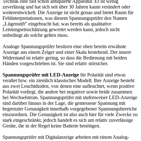
Technik eine fast schon antiquierte Apparatur. Er ist wenig
zuverlässig und hat sich seit über 30 Jahren kaum verändert oder
weiterentwickelt. Die Anzeige ist nicht genau und bietet Raum für
Fehlinterpretationen, was diesem Spannungsprüfer den Namen
„Lügenstift” eingebracht hat, was bereits als qualitative
Leistungseinschätzung gewertet werden kann, jedoch nicht
unbedingt als solche gelten muss.
Analoge Spannungsprüfer besitzen eine oben bereits erwähnte
Anzeige aus einem Zeiger und einer Skala bestehend. Der innere
Widerstand ist relativ gering, so dass die Bedienung mit beiden
Händen vorgeschrieben ist. Sie sind relativ störsicher.
Spannungsprüfer mit LED-Anzeige
für Polarität sind etwas
veraltet bzw. ein ziemlich klassisches Modell. Ihre Anzeige besteht
aus zwei Leuchtdioden, von denen eine aufleuchtet, wenn positive
Polarität vorliegt, die andere bei negativer sowie beide zusammen
bei Wechselstrom. Spannungsprüfer mit stufenweiser LED-Anzeige
sind darüber hinaus in der Lage, die gemessene Spannung mit
begrenzter Genauigkeit innerhalb vorgegebener Spannungsbereiche
einzuordnen. Die Genauigkeit ist also auch hier für viele Zwecke zu
stark eingeschränkt, jedoch handelt es sich um relativ zuverlässige
Geräte, die in der Regel keine Batterie benötigen.
Spannungsprüfer mit Digitalanzeige arbeiten mit einem Analog-