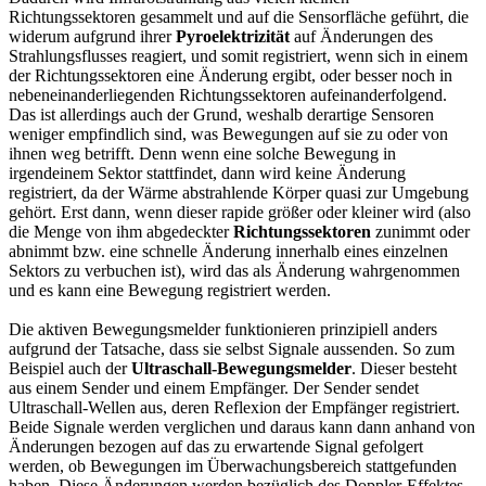
Richtungssektoren gesammelt und auf die Sensorfläche geführt, die
widerum aufgrund ihrer
Pyroelektrizität
auf Änderungen des
Strahlungsflusses reagiert, und somit registriert, wenn sich in einem
der Richtungssektoren eine Änderung ergibt, oder besser noch in
nebeneinanderliegenden Richtungssektoren aufeinanderfolgend.
Das ist allerdings auch der Grund, weshalb derartige Sensoren
weniger empfindlich sind, was Bewegungen auf sie zu oder von
ihnen weg betrifft. Denn wenn eine solche Bewegung in
irgendeinem Sektor stattfindet, dann wird keine Änderung
registriert, da der Wärme abstrahlende Körper quasi zur Umgebung
gehört. Erst dann, wenn dieser rapide größer oder kleiner wird (also
die Menge von ihm abgedeckter
Richtungssektoren
zunimmt oder
abnimmt bzw. eine schnelle Änderung innerhalb eines einzelnen
Sektors zu verbuchen ist), wird das als Änderung wahrgenommen
und es kann eine Bewegung registriert werden.
Die aktiven Bewegungsmelder funktionieren prinzipiell anders
aufgrund der Tatsache, dass sie selbst Signale aussenden. So zum
Beispiel auch der
Ultraschall-Bewegungsmelder
. Dieser besteht
aus einem Sender und einem Empfänger. Der Sender sendet
Ultraschall-Wellen aus, deren Reflexion der Empfänger registriert.
Beide Signale werden verglichen und daraus kann dann anhand von
Änderungen bezogen auf das zu erwartende Signal gefolgert
werden, ob Bewegungen im Überwachungsbereich stattgefunden
haben. Diese Änderungen werden bezüglich des Doppler-Effektes