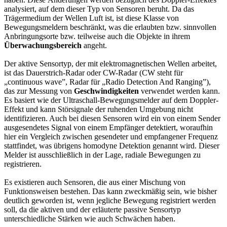
analysiert, auf dem dieser Typ von Sensoren beruht. Da das
Trägermedium der Wellen Luft ist, ist diese Klasse von
Bewegungsmeldern beschränkt, was die erlaubten bzw. sinnvollen
Anbringungsorte bzw. teilweise auch die Objekte in ihrem
Überwachungsbereich
angeht.
Der aktive Sensortyp, der mit elektromagnetischen Wellen arbeitet,
ist das Dauerstrich-Radar oder CW-Radar (CW steht für
„continuous wave”, Radar für „Radio Detection And Ranging”),
das zur Messung von
Geschwindigkeiten
verwendet werden kann.
Es basiert wie der Ultraschall-Bewegungsmelder auf dem Doppler-
Effekt und kann Störsignale der ruhenden Umgebung nicht
identifizieren. Auch bei diesen Sensoren wird ein von einem Sender
ausgesendetes Signal von einem Empfänger detektiert, woraufhin
hier ein Vergleich zwischen gesendeter und empfangener Frequenz
stattfindet, was übrigens homodyne Detektion genannt wird. Dieser
Melder ist ausschließlich in der Lage, radiale Bewegungen zu
registrieren.
Es existieren auch Sensoren, die aus einer Mischung von
Funktionsweisen bestehen. Das kann zweckmäßig sein, wie bisher
deutlich geworden ist, wenn jegliche Bewegung registriert werden
soll, da die aktiven und der erläuterte passive Sensortyp
unterschiedliche Stärken wie auch Schwächen haben.