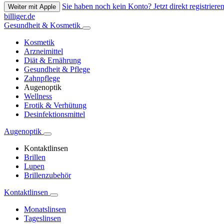
Sie haben noch kein Konto? Jetzt direkt registrieren
Weiter mit Apple
billiger.de
Gesundheit & Kosmetik
Kosmetik
Arzneimittel
Diät & Ernährung
Gesundheit & Pflege
Zahnpflege
Augenoptik
Wellness
Erotik & Verhütung
Desinfektionsmittel
Augenoptik
Kontaktlinsen
Brillen
Lupen
Brillenzubehör
Kontaktlinsen
Monatslinsen
Tageslinsen