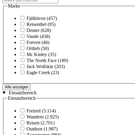
Marke
Fjällräven
(457)
Reisenthel
(95)
Deuter
(628)
Vaude
(458)
Forvert
(46)
Ortlieb
(50)
Mc Kinley
(35)
The North Face
(189)
Jack Wolfskin
(203)
Eagle Creek
(23)
Alle anzeigen
Einsatzbereich
Einsatzbereich
Freizeit
(3.114)
Wandern
(2.925)
Reisen
(2.701)
Outdoor
(1.987)
Tagestouren
(994)