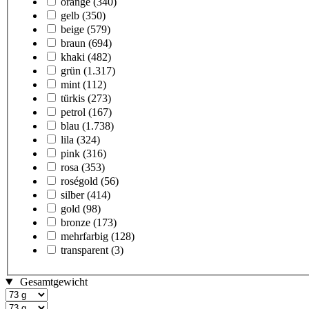
orange
(340)
gelb
(350)
beige
(579)
braun
(694)
khaki
(482)
grün
(1.317)
mint
(112)
türkis
(273)
petrol
(167)
blau
(1.738)
lila
(324)
pink
(316)
rosa
(353)
roségold
(56)
silber
(414)
gold
(98)
bronze
(173)
mehrfarbig
(128)
transparent
(3)
Gesamtgewicht