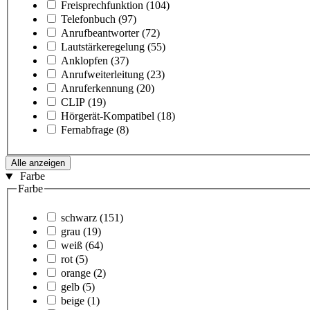
Freisprechfunktion
(104)
Telefonbuch
(97)
Anrufbeantworter
(72)
Lautstärkeregelung
(55)
Anklopfen
(37)
Anrufweiterleitung
(23)
Anruferkennung
(20)
CLIP
(19)
Hörgerät-Kompatibel
(18)
Fernabfrage
(8)
Alle anzeigen
Farbe
Farbe
schwarz
(151)
grau
(19)
weiß
(64)
rot
(5)
orange
(2)
gelb
(5)
beige
(1)