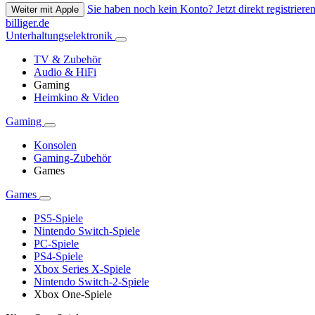
Sie haben noch kein Konto? Jetzt direkt registrieren
Weiter mit Apple
billiger.de
Unterhaltungselektronik
TV & Zubehör
Audio & HiFi
Gaming
Heimkino & Video
Gaming
Konsolen
Gaming-Zubehör
Games
Games
PS5-Spiele
Nintendo Switch-Spiele
PC-Spiele
PS4-Spiele
Xbox Series X-Spiele
Nintendo Switch-2-Spiele
Xbox One-Spiele