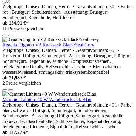
(10)
Zielgruppe: Unisex, Damen, Herren · Gesamtvolumen: 30 l · Farbe:
rot · Brustgurt, Schulterriemen · Ausstattung: Brustgurt,
Schultergurt, Regenhülle, Hüftflossen
ab
134,91 €*
11 Preise vergleichen
Regatta Highton V2 Rucksack Black/Seal Grey
Zielgruppe: Unisex, Damen, Herren · Gesamtvolumen: 65 l ·
Brustgurt, Hüftgurt, Schultergurt · Ausstattung: Brustgurt, Hüftgurt,
Schultergurt, Regenhülle, seitliche Kompressionsriemen,
reflektierende Details, Reißverschlusstaschen · Eigenschaften:
wasserabweisend, atmungsaktiv, trinksystemkompatibel
ab
71,98 €*
2 Preise vergleichen
Mammut Lithium 40 W Wanderrucksack Blau
Zielgruppe: Unisex, Damen, Herren · Gesamtvolumen: 40 l · Farbe:
blau, schwarz · Hüftgurt, Schultergurt, Schulterriemen,
Schultergurte · Ausstattung: Hüftgurt, Schultergurt, Regenhülle,
Tragegriffe, Flaschenhalter, Schlüsselhalter, Regenabdeckung,
reflektierende Elemente, Signalpfeife, Reißverschlusstaschen
ab
137,27 €*