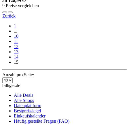
ab
128,99 €*
9 Preise vergleichen
Zurück
1
...
10
11
12
13
14
15
Anzahl pro Seite:
billiger.de
Alle Deals
Alle Shops
Datenplattform
Bestpreissiegel
Einkaufskalender
Häufig gestellte Fragen (FAQ)