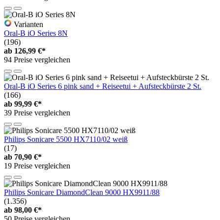
Varianten
Oral-B iO Series 8N
(196)
ab
126,99 €*
94 Preise vergleichen
Oral-B iO Series 6 pink sand + Reiseetui + Aufsteckbürste 2 St.
(166)
ab
99,99 €*
39 Preise vergleichen
Philips Sonicare 5500 HX7110/02 weiß
(17)
ab
70,90 €*
19 Preise vergleichen
Philips Sonicare DiamondClean 9000 HX9911/88
(1.356)
ab
98,00 €*
50 Preise vergleichen