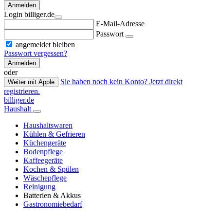
Anmelden
Login billiger.de
E-Mail-Adresse
Passwort
angemeldet bleiben
Passwort vergessen?
Anmelden
oder
Sie haben noch kein Konto? Jetzt direkt
Weiter mit Apple
registrieren.
billiger.de
Haushalt
Haushaltswaren
Kühlen & Gefrieren
Küchengeräte
Bodenpflege
Kaffeegeräte
Kochen & Spülen
Wäschepflege
Reinigung
Batterien & Akkus
Gastronomiebedarf