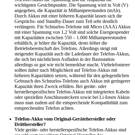
wichtigsten Gesichtspunkte. Die Spannung wird in Volt (V)
angegeben, die Kapazität in Milliamperestunden (mAh).
Durch Akkus mit einer höheren Kapazität lassen sich die
Gesprächs- und Standby-Dauer zum Teil sehr deutlich
verlängern. Für Schnurlos-Telefone mit Micro (AAA) Akkus
mit einer Spannung von 1,2 Volt sind solche Energiespender
mit Kapazitäten zwischen 550 – 1.000 Milliamperestunden
erhältlich, je höher die Kapazität, desto höher die
Betriebsbereitschaft des Telefons. Allerdings steigt mit
steigender Kapazität auch die Ladedauer der Telefon-Akkus,
die sich bei nächtlichem Aufladen in der Basisstation
allerdings so gut wie nicht bemerkbar macht. Vieltelefonierer
sollten daher nach Möglichkeit auf Telefon-Akkus mit
höheren Kapazitäten setzen, während für den gelegentlichen
Gebrauch des Schnurlos-Telefons auch Akkus mit geringerer
Kapazität ihren Zweck erfüllen. Bei geräte- oder
herstellerspezifischen Telefon-Akkus mit integrierten Kabeln
oder speziellen Anschlusssteckern sowie bei Li-Ionen Akkus
muss man zudem auf die entsprechende Kompatibilität zum
entsprechenden Telefon achten.
Telefon-Akku vom Original-Gerätehersteller oder
Dritthersteller?
Viele geräte- oder herstellerspezifische Telefon-Akkus sind