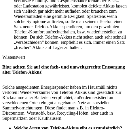
verkürzte Standby- und Gesprächsdauer fernab der Basis-
oder Ladestation gewährleistet, komplett defekte Akkus lassen
sich vielfach gar nicht mehr aufladen oder brauchen zum
Wiederaufladen eine gefühlte Ewigkeit. Spätestens wenn
solche Symptome auftreten, sollte man seinem Telefon einen
Satz neuer Telefon-Akkus spendieren, um den gewohnten
Telefon-Komfort aufrechterhalten, bzw. wiederherstellen zu
können. Da sich Telefon-Akkus nicht selten auch sehr schnell
„verabschieden“ können, empfiehlt es sich, immer einen Satz
„frischer“ Akkus auf Lager zu halten.
Wissenswert
Bitte achten Sie auf eine fach- und umweltgerechte Entsorgung
alter Telefon-Akkus!
Solche ausgedienten Energiespender haben im Hausmüll nichts
verloren! Wiederverkäufer von Telefon-Akkus sind gesetzlich zur
Rücknahme alter Batterien verpflichtet, außerdem existiert an
verschiedenen Orten ein gut ausgebautes Netz an speziellen
Sammelvorrichtungen. Diese findet man z.B. in Elektro-
Discountern, Wertstoff-, bzw. Recycling-Höfen, aber auch in
Supermärkten oder Kaufhäusern.
Welche Arten von Telefon-Akkus gibt es grundsätzlich?