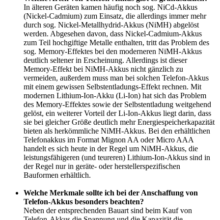
In älteren Geräten kamen häufig noch sog. NiCd-Akkus
(Nickel-Cadmium) zum Einsatz, die allerdings immer mehr
durch sog. Nickel-Metallhydrid-Akkus (NiMH) abgelöst
werden. Abgesehen davon, dass Nickel-Cadmium-Akkus
zum Teil hochgiftige Metalle enthalten, tritt das Problem des
sog. Memory-Effektes bei den moderneren NiMH-Akkus
deutlich seltener in Erscheinung. Allerdings ist dieser
Memory-Effekt bei NiMH-Akkus nicht gänzlich zu
vermeiden, außerdem muss man bei solchen Telefon-Akkus
mit einem gewissen Selbstentladungs-Effekt rechnen. Mit
modernen Lithium-Ion-Akku (Li-Ion) hat sich das Problem
des Memory-Effektes sowie der Selbstentladung weitgehend
gelöst, ein weiterer Vorteil der Li-Ion-Akkus liegt darin, dass
sie bei gleicher Größe deutlich mehr Energiespeicherkapazität
bieten als herkömmliche NiMH-Akkus. Bei den erhältlichen
Telefonakkus im Format Mignon AA oder Micro AAA
handelt es sich heute in der Regel um NiMH-Akkus, die
leistungsfähigeren (und teureren) Lithium-Ion-Akkus sind in
der Regel nur in geräte- oder herstellerspezifischen
Bauformen erhältlich.
Welche Merkmale sollte ich bei der Anschaffung von
Telefon-Akkus besonders beachten?
Neben der entsprechenden Bauart sind beim Kauf von
Telefon-Akkus die Spannung und die Kapazität die