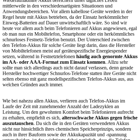
Wiederaufladbare Akkus bereichern unser tägliches Leben
mittlerweile in den verschiedenartigsten Situationen und
Anwendungsbereichen. Vor allem kabellose Geräte werden in der
Regel heute mit Akkus betrieben, da der Einsatz herkömmlicher
Einweg-Batterien auf Dauer unwirtschaftlich wäre. So sind wir
heute vor allem auch beim Telefonieren auf Akkus angewiesen, egal
ob man nun ein Mobiltelefon, Smartphone oder ein herkömmliches
schnurloses Festnetz-Telefon benutzt. Der Unterschied zwischen
den Telefon-Akkus für solche Geräte liegt darin, dass die Hersteller
von Mobiltelefonen meist auf gerätespezifische Energiespender
setzen, während in Festnetztelefonen
häufig auch genormte Akkus
im AA- oder AAA-Format zum Einsatz kommen
. Allzu sehr
sollte man sich allerdings auch nicht darauf verlassen, denn gerade
Hersteller hochwertiger Schnurlos-Telefone statten ihre Geräte nicht
selten ebenso mit ganz modellspezifischen Telefon-Akkus aus, aus
welchen Gründen auch immer.
Wie bei nahezu allen Akkus, verlieren auch Telefon-Akkus im
Laufe der Zeit mit zunehmender Anzahl der Ladezyklen an
Leistung. Um den gewohnten Komfort beim Telefonieren aufrecht
zu erhalten, empfiehlt es sich,
altersschwache Akkus gegen frische
auszutauschen
. Da sich die in den Geräten verwendeten Akkus
nicht nur hinsichtlich ihres chemischen Speicherprinzips, sondern
auch in ihrer Bauform sowie der Akkukapazität und -spannung