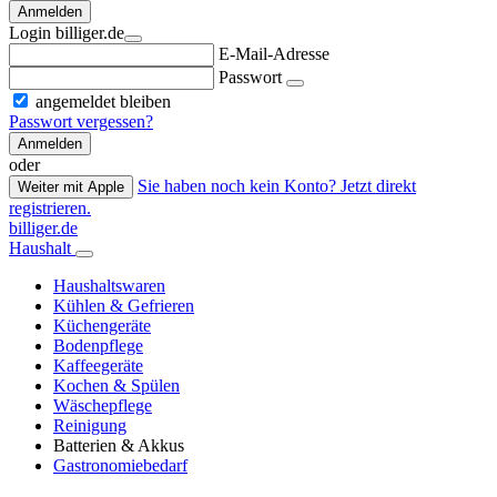
Anmelden
Login billiger.de
E-Mail-Adresse
Passwort
angemeldet bleiben
Passwort vergessen?
Anmelden
oder
Sie haben noch kein Konto? Jetzt direkt
Weiter mit Apple
registrieren.
billiger.de
Haushalt
Haushaltswaren
Kühlen & Gefrieren
Küchengeräte
Bodenpflege
Kaffeegeräte
Kochen & Spülen
Wäschepflege
Reinigung
Batterien & Akkus
Gastronomiebedarf