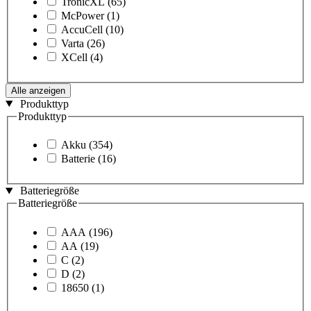
TronicXL
(65)
McPower
(1)
AccuCell
(10)
Varta
(26)
XCell
(4)
Alle anzeigen
Produkttyp
Produkttyp
Akku
(354)
Batterie
(16)
Batteriegröße
Batteriegröße
AAA
(196)
AA
(19)
C
(2)
D
(2)
18650
(1)