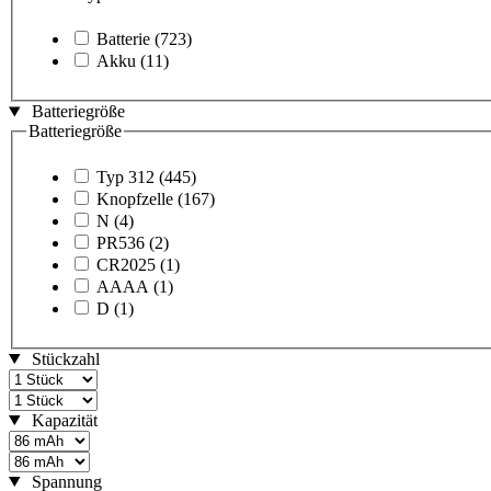
Batterie
(723)
Akku
(11)
Batteriegröße
Batteriegröße
Typ 312
(445)
Knopfzelle
(167)
N
(4)
PR536
(2)
CR2025
(1)
AAAA
(1)
D
(1)
Stückzahl
Kapazität
Spannung