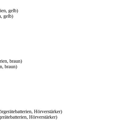
, gelb)
n, braun)
rätebatterien, Hörverstärker)