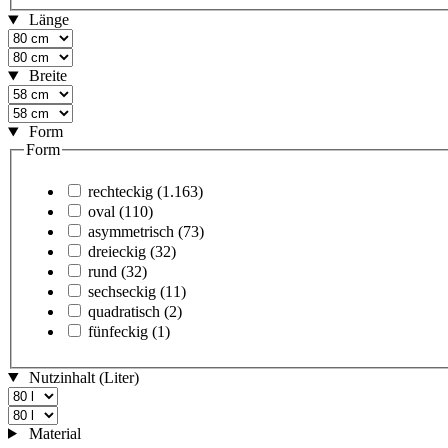
Länge
Breite
Form
Form
rechteckig
(1.163)
oval
(110)
asymmetrisch
(73)
dreieckig
(32)
rund
(32)
sechseckig
(11)
quadratisch
(2)
fünfeckig
(1)
Nutzinhalt (Liter)
Material