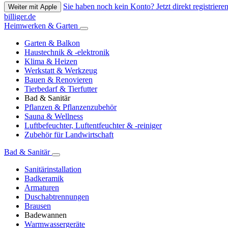
Sie haben noch kein Konto? Jetzt direkt registrieren
Weiter mit Apple
billiger.de
Heimwerken & Garten
Garten & Balkon
Haustechnik & -elektronik
Klima & Heizen
Werkstatt & Werkzeug
Bauen & Renovieren
Tierbedarf & Tierfutter
Bad & Sanitär
Pflanzen & Pflanzenzubehör
Sauna & Wellness
Luftbefeuchter, Luftentfeuchter & -reiniger
Zubehör für Landwirtschaft
Bad & Sanitär
Sanitärinstallation
Badkeramik
Armaturen
Duschabtrennungen
Brausen
Badewannen
Warmwassergeräte