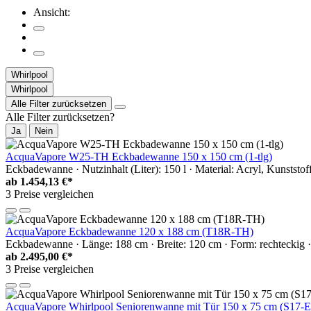
Ansicht:
Whirlpool
Whirlpool
Alle Filter zurücksetzen
Alle Filter zurücksetzen?
Ja
Nein
AcquaVapore W25-TH Eckbadewanne 150 x 150 cm (1-tlg)
Eckbadewanne · Nutzinhalt (Liter): 150 l · Material: Acryl, Kunststof
ab
1.454,13 €*
3 Preise vergleichen
AcquaVapore Eckbadewanne 120 x 188 cm (T18R-TH)
Eckbadewanne · Länge: 188 cm · Breite: 120 cm · Form: rechteckig · N
ab
2.495,00 €*
3 Preise vergleichen
AcquaVapore Whirlpool Seniorenwanne mit Tür 150 x 75 cm (S17