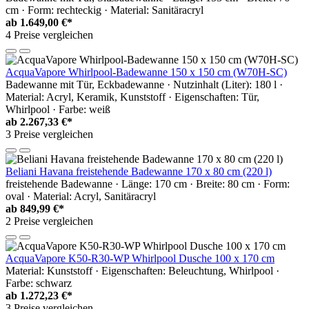
cm · Form: rechteckig · Material: Sanitäracryl
ab
1.649,00 €*
4 Preise vergleichen
AcquaVapore Whirlpool-Badewanne 150 x 150 cm (W70H-SC)
Badewanne mit Tür, Eckbadewanne · Nutzinhalt (Liter): 180 l ·
Material: Acryl, Keramik, Kunststoff · Eigenschaften: Tür,
Whirlpool · Farbe: weiß
ab
2.267,33 €*
3 Preise vergleichen
Beliani Havana freistehende Badewanne 170 x 80 cm (220 l)
freistehende Badewanne · Länge: 170 cm · Breite: 80 cm · Form:
oval · Material: Acryl, Sanitäracryl
ab
849,99 €*
2 Preise vergleichen
AcquaVapore K50-R30-WP Whirlpool Dusche 100 x 170 cm
Material: Kunststoff · Eigenschaften: Beleuchtung, Whirlpool ·
Farbe: schwarz
ab
1.272,23 €*
3 Preise vergleichen