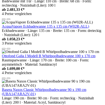
Badewanne mit Tür · Länge: 110 cm · Breite: 68 cm · Form:
rechteckig · Nutzinhalt (Liter): 100 l
ab
2.481,33 €*
4 Preise vergleichen
AcquaVapore Eckbadewanne 135 x 135 cm (W02R-ALL)
Eckbadewanne · Länge: 135 cm · Breite: 135 cm · Form: dreieckig
· Nutzinhalt (Liter): 120 l
ab
1.058,23 €*
3 Preise vergleichen
Ottofond Galia I Modell B Whirlpoolbadewanne 100 x 170 cm
Raumsparwanne · Länge: 170 cm · Breite: 100 cm · Form:
asymmetrisch · Material: Sanitäracryl
ab
1.699,00 €*
4 Preise vergleichen
Basera Naxos Classic Whirlpoolbadewanne 90 x 190 cm
(UBA147ARA2V-01)
Länge: 190 cm · Breite: 90 cm · Form: rechteckig · Nutzinhalt
(Liter): 200 l · Material: Acryl, Sanitäracryl