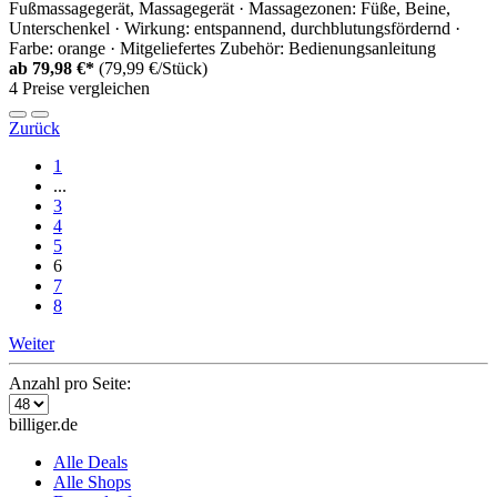
Fußmassagegerät, Massagegerät · Massagezonen: Füße, Beine,
Unterschenkel · Wirkung: entspannend, durchblutungsfördernd ·
Farbe: orange · Mitgeliefertes Zubehör: Bedienungsanleitung
ab
79,98 €*
(79,99 €/Stück)
4 Preise vergleichen
Zurück
1
...
3
4
5
6
7
8
Weiter
Anzahl pro Seite:
billiger.de
Alle Deals
Alle Shops