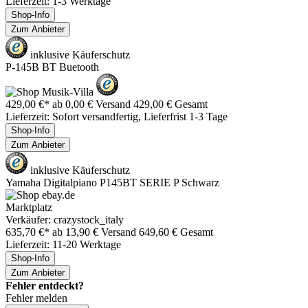
Lieferzeit: 1-3 Werktage
Shop-Info
Zum Anbieter
inklusive Käuferschutz
P-145B BT Buetooth
429,00 €*
ab 0,00 € Versand
429,00 € Gesamt
Lieferzeit: Sofort versandfertig, Lieferfrist 1-3 Tage
Shop-Info
Zum Anbieter
inklusive Käuferschutz
Yamaha Digitalpiano P145BT SERIE P Schwarz
Marktplatz
Verkäufer: crazystock_italy
635,70 €*
ab 13,90 € Versand
649,60 € Gesamt
Lieferzeit: 11-20 Werktage
Shop-Info
Zum Anbieter
Fehler entdeckt?
Fehler melden