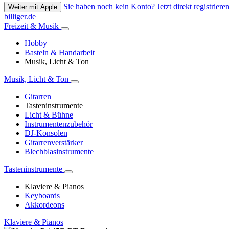
Sie haben noch kein Konto? Jetzt direkt registrieren
Weiter mit Apple
billiger.de
Freizeit & Musik
Hobby
Basteln & Handarbeit
Musik, Licht & Ton
Musik, Licht & Ton
Gitarren
Tasteninstrumente
Licht & Bühne
Instrumentenzubehör
DJ-Konsolen
Gitarrenverstärker
Blechblasinstrumente
Tasteninstrumente
Klaviere & Pianos
Keyboards
Akkordeons
Klaviere & Pianos