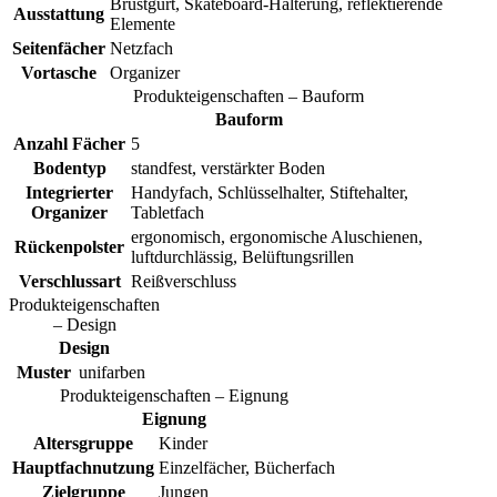
Brustgurt, Skateboard-Halterung, reflektierende
Ausstattung
Elemente
Seitenfächer
Netzfach
Vortasche
Organizer
Produkteigenschaften – Bauform
Bauform
Anzahl Fächer
5
Bodentyp
standfest, verstärkter Boden
Integrierter
Handyfach, Schlüsselhalter, Stiftehalter,
Organizer
Tabletfach
ergonomisch, ergonomische Aluschienen,
Rückenpolster
luftdurchlässig, Belüftungsrillen
Verschlussart
Reißverschluss
Produkteigenschaften
– Design
Design
Muster
unifarben
Produkteigenschaften – Eignung
Eignung
Altersgruppe
Kinder
Hauptfachnutzung
Einzelfächer, Bücherfach
Zielgruppe
Jungen