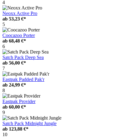
4
Neoxx Active Pro
ab
53,23 €*
5
Coocazoo Porter
ab
68,48 €*
6
Satch Pack Deep Sea
ab
56,00 €*
7
Eastpak Padded Pak'r
ab
24,99 €*
8
Eastpak Provider
ab
60,00 €*
9
Satch Pack Midnight Jungle
ab
123,88 €*
10