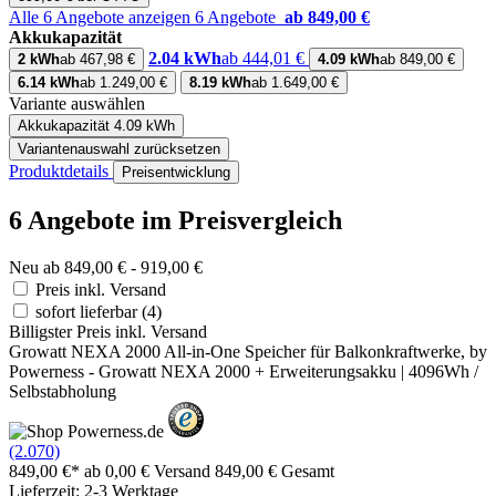
Alle 6 Angebote anzeigen
6 Angebote
ab 849,00 €
Akkukapazität
2.04 kWh
ab 444,01 €
2 kWh
ab 467,98 €
4.09 kWh
ab 849,00 €
6.14 kWh
ab 1.249,00 €
8.19 kWh
ab 1.649,00 €
Variante auswählen
Akkukapazität
4.09 kWh
Variantenauswahl zurücksetzen
Produktdetails
Preisentwicklung
6 Angebote im Preisvergleich
Neu ab 849,00 € - 919,00 €
Preis inkl. Versand
sofort lieferbar
(4)
Billigster Preis inkl. Versand
Growatt NEXA 2000 All-in-One Speicher für Balkonkraftwerke, by
Powerness - Growatt NEXA 2000 + Erweiterungsakku | 4096Wh /
Selbstabholung
(2.070)
849,00 €*
ab 0,00 € Versand
849,00 € Gesamt
Lieferzeit: 2-3 Werktage