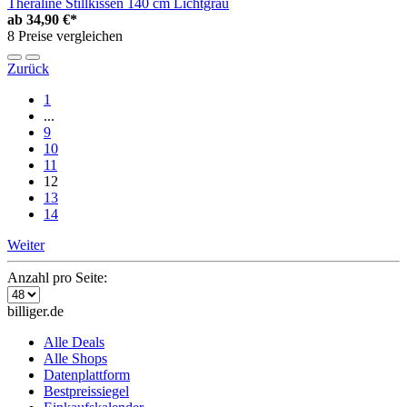
Theraline Stillkissen 140 cm Lichtgrau
ab
34,90 €*
8 Preise vergleichen
Zurück
1
...
9
10
11
12
13
14
Weiter
Anzahl pro Seite:
billiger.de
Alle Deals
Alle Shops
Datenplattform
Bestpreissiegel