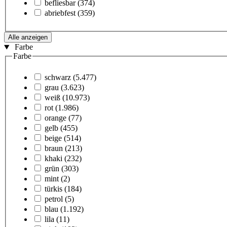
befliesbar
(374)
abriebfest
(359)
Alle anzeigen
Farbe
Farbe
schwarz
(5.477)
grau
(3.623)
weiß
(10.973)
rot
(1.986)
orange
(77)
gelb
(455)
beige
(514)
braun
(213)
khaki
(232)
grün
(303)
mint
(2)
türkis
(184)
petrol
(5)
blau
(1.192)
lila
(11)