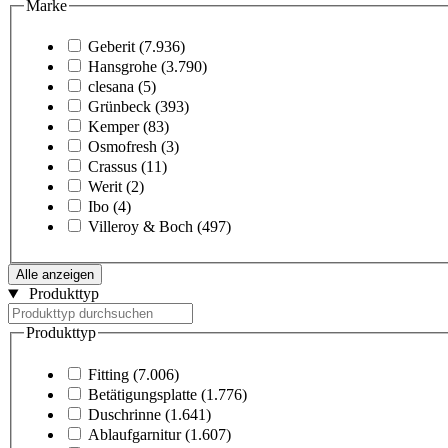
Marke
Geberit
(7.936)
Hansgrohe
(3.790)
clesana
(5)
Grünbeck
(393)
Kemper
(83)
Osmofresh
(3)
Crassus
(11)
Werit
(2)
Ibo
(4)
Villeroy & Boch
(497)
Alle anzeigen
Produkttyp
Produkttyp
Fitting
(7.006)
Betätigungsplatte
(1.776)
Duschrinne
(1.641)
Ablaufgarnitur
(1.607)