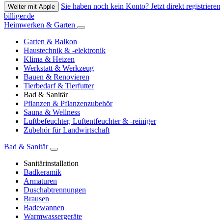
Sie haben noch kein Konto? Jetzt direkt registrieren
Weiter mit Apple
billiger.de
Heimwerken & Garten
Garten & Balkon
Haustechnik & -elektronik
Klima & Heizen
Werkstatt & Werkzeug
Bauen & Renovieren
Tierbedarf & Tierfutter
Bad & Sanitär
Pflanzen & Pflanzenzubehör
Sauna & Wellness
Luftbefeuchter, Luftentfeuchter & -reiniger
Zubehör für Landwirtschaft
Bad & Sanitär
Sanitärinstallation
Badkeramik
Armaturen
Duschabtrennungen
Brausen
Badewannen
Warmwassergeräte