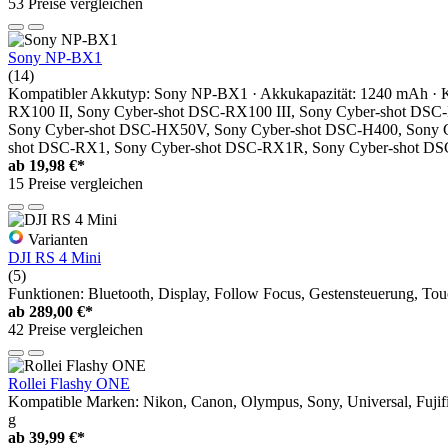
53 Preise vergleichen
Sony NP-BX1
(14)
Kompatibler Akkutyp: Sony NP-BX1 · Akkukapazität: 1240 mAh ·
RX100 II, Sony Cyber-shot DSC-RX100 III, Sony Cyber-shot D
Sony Cyber-shot DSC-HX50V, Sony Cyber-shot DSC-H400, Sony 
shot DSC-RX1, Sony Cyber-shot DSC-RX1R, Sony Cyber-shot DSC-
ab
19,98 €*
15 Preise vergleichen
Varianten
DJI RS 4 Mini
(5)
Funktionen: Bluetooth, Display, Follow Focus, Gestensteuerung, Tou
ab
289,00 €*
42 Preise vergleichen
Rollei Flashy ONE
Kompatible Marken: Nikon, Canon, Olympus, Sony, Universal, Fujifilm
g
ab
39,99 €*