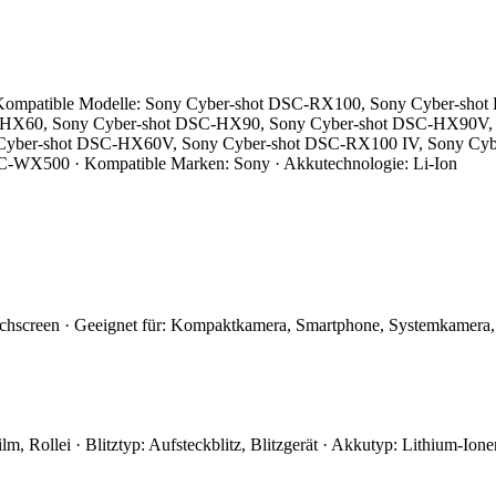
 Kompatible Modelle: Sony Cyber-shot DSC-RX100, Sony Cyber-sh
SC-HX60, Sony Cyber-shot DSC-HX90, Sony Cyber-shot DSC-HX90V
Cyber-shot DSC-HX60V, Sony Cyber-shot DSC-RX100 IV, Sony Cy
WX500 · Kompatible Marken: Sony · Akkutechnologie: Li-Ion
chscreen · Geeignet für: Kompaktkamera, Smartphone, Systemkamera, s
, Rollei · Blitztyp: Aufsteckblitz, Blitzgerät · Akkutyp: Lithium-Ion