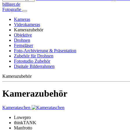
billiger.de
Fotografie
Kameras
Videokameras
Kamerazubehör
Objektive
Drohnen
Ferngläser
Foto-Archivierung & Präsentation
Zubehör für Drohnen
Fotostudio Zubehör
Digitale Bilderrahmen
Kamerazubehör
Kamerazubehör
Kamerataschen
Lowepro
thinkTANK
Manfrotto