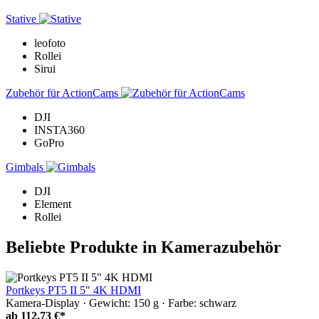
Stative
leofoto
Rollei
Sirui
Zubehör für ActionCams
DJI
INSTA360
GoPro
Gimbals
DJI
Element
Rollei
Beliebte Produkte in Kamerazubehör
Portkeys PT5 II 5" 4K HDMI
Kamera-Display · Gewicht: 150 g · Farbe: schwarz
ab
112,73 €*