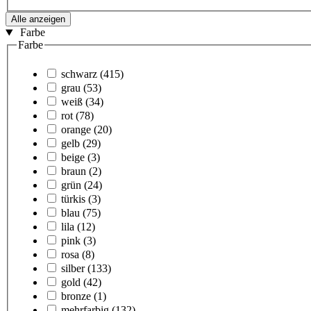
Alle anzeigen
Farbe
Farbe
schwarz
(415)
grau
(53)
weiß
(34)
rot
(78)
orange
(20)
gelb
(29)
beige
(3)
braun
(2)
grün
(24)
türkis
(3)
blau
(75)
lila
(12)
pink
(3)
rosa
(8)
silber
(133)
gold
(42)
bronze
(1)
mehrfarbig
(132)