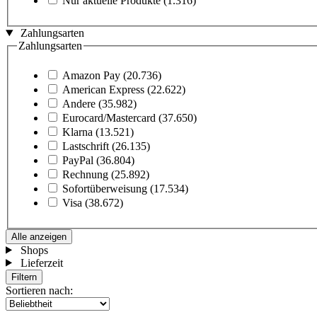
Nur aktuelle Produkte
(1.316)
Zahlungsarten
Zahlungsarten
Amazon Pay
(20.736)
American Express
(22.622)
Andere
(35.982)
Eurocard/Mastercard
(37.650)
Klarna
(13.521)
Lastschrift
(26.135)
PayPal
(36.804)
Rechnung
(25.892)
Sofortüberweisung
(17.534)
Visa
(38.672)
Alle anzeigen
Shops
Lieferzeit
Filtern
Sortieren nach: