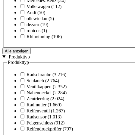
Mercedes-Benz
(54)
Volkswagen
(112)
Audi
(50)
ollewiellan
(5)
dezaro
(19)
rontcos
(1)
Rhinotuning
(196)
Alle anzeigen
Produkttyp
Produkttyp
Radschraube
(3.216)
Schlauch
(2.764)
Ventilkappen
(2.352)
Nabendeckel
(2.284)
Zentrierring
(2.024)
Radmutter
(1.669)
Reifenventil
(1.267)
Radsensor
(1.013)
Felgenschloss
(912)
Reifendruckprüfer
(797)