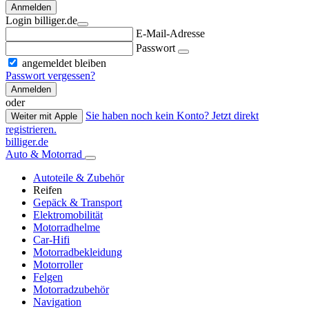
Anmelden
Login billiger.de
E-Mail-Adresse
Passwort
angemeldet bleiben
Passwort vergessen?
Anmelden
oder
Sie haben noch kein Konto? Jetzt direkt
Weiter mit Apple
registrieren.
billiger.de
Auto & Motorrad
Autoteile & Zubehör
Reifen
Gepäck & Transport
Elektromobilität
Motorradhelme
Car-Hifi
Motorradbekleidung
Motorroller
Felgen
Motorradzubehör
Navigation