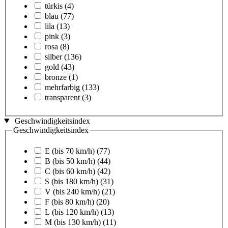
türkis
(4)
blau
(77)
lila
(13)
pink
(3)
rosa
(8)
silber
(136)
gold
(43)
bronze
(1)
mehrfarbig
(133)
transparent
(3)
Geschwindigkeitsindex
Geschwindigkeitsindex
E (bis 70 km/h)
(77)
B (bis 50 km/h)
(44)
C (bis 60 km/h)
(42)
S (bis 180 km/h)
(31)
V (bis 240 km/h)
(21)
F (bis 80 km/h)
(20)
L (bis 120 km/h)
(13)
M (bis 130 km/h)
(11)