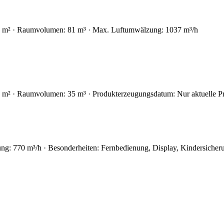
1 m² · Raumvolumen: 81 m³ · Max. Luftumwälzung: 1037 m³/h
 m² · Raumvolumen: 35 m³ · Produkterzeugungsdatum: Nur aktuelle P
 770 m³/h · Besonderheiten: Fernbedienung, Display, Kindersicherun