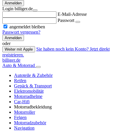
Anmelden
Login billiger.de
E-Mail-Adresse
Passwort
angemeldet bleiben
Passwort vergessen?
Anmelden
oder
Sie haben noch kein Konto? Jetzt direkt
Weiter mit Apple
registrieren.
billiger.de
Auto & Motorrad
Autoteile & Zubehör
Reifen
Gepäck & Transport
Elektromobilität
Motorradhelme
Car-Hifi
Motorradbekleidung
Motorroller
Felgen
Motorradzubehör
Navigation