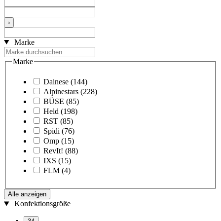
›
Marke
Marke
Dainese
(144)
Alpinestars
(228)
BÜSE
(85)
Held
(198)
RST
(85)
Spidi
(76)
Omp
(15)
RevIt!
(88)
IXS
(15)
FLM
(4)
Alle anzeigen
Konfektionsgröße