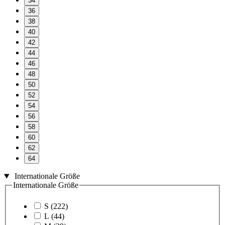
34
36
38
40
42
44
46
48
50
52
54
56
58
60
62
64
Internationale Größe
Internationale Größe
S
(222)
L
(44)