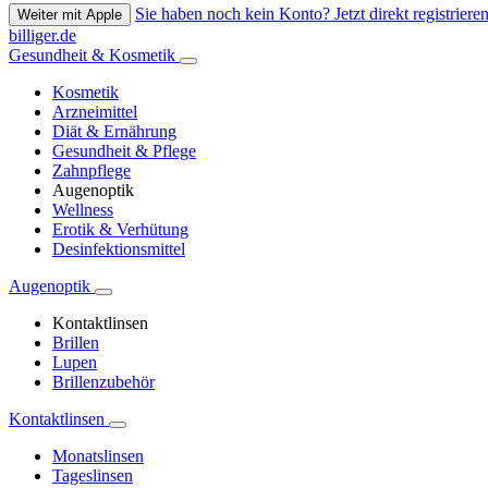
Sie haben noch kein Konto? Jetzt direkt registrieren
Weiter mit Apple
billiger.de
Gesundheit & Kosmetik
Kosmetik
Arzneimittel
Diät & Ernährung
Gesundheit & Pflege
Zahnpflege
Augenoptik
Wellness
Erotik & Verhütung
Desinfektionsmittel
Augenoptik
Kontaktlinsen
Brillen
Lupen
Brillenzubehör
Kontaktlinsen
Monatslinsen
Tageslinsen