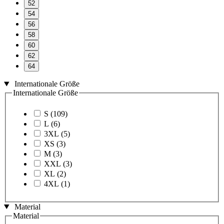
52
54
56
58
60
62
64
Internationale Größe
Internationale Größe
S
(109)
L
(6)
3XL
(5)
XS
(3)
M
(3)
XXL
(3)
XL
(2)
4XL
(1)
Material
Material