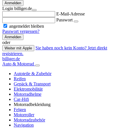
Anmelden
Login billiger.de
E-Mail-Adresse
Passwort
angemeldet bleiben
Passwort vergessen?
Anmelden
oder
Sie haben noch kein Konto? Jetzt direkt
Weiter mit Apple
registrieren.
billiger.de
Auto & Motorrad
Autoteile & Zubehör
Reifen
Gepäck & Transport
Elektromobilität
Motorradhelme
Car-Hifi
Motorradbekleidung
Felgen
Motorroller
Motorradzubehör
Navigation