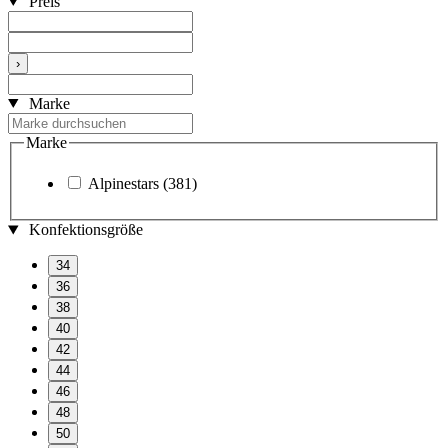
Preis
›
Marke
Marke
Alpinestars
(381)
Konfektionsgröße
34
36
38
40
42
44
46
48
50