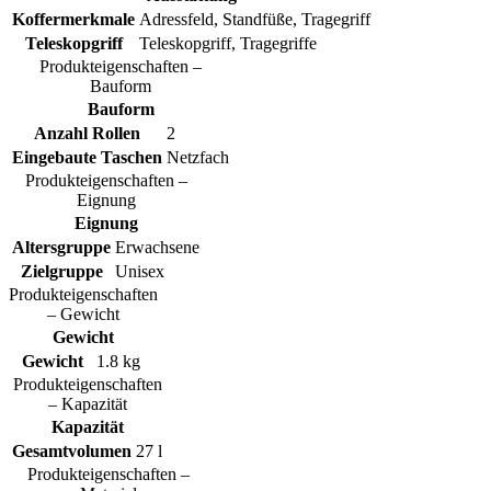
Koffermerkmale
Adressfeld, Standfüße, Tragegriff
Teleskopgriff
Teleskopgriff, Tragegriffe
Produkteigenschaften –
Bauform
Bauform
Anzahl Rollen
2
Eingebaute Taschen
Netzfach
Produkteigenschaften –
Eignung
Eignung
Altersgruppe
Erwachsene
Zielgruppe
Unisex
Produkteigenschaften
– Gewicht
Gewicht
Gewicht
1.8 kg
Produkteigenschaften
– Kapazität
Kapazität
Gesamtvolumen
27 l
Produkteigenschaften –