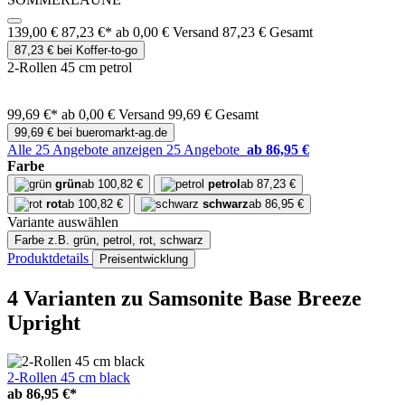
139,00 €
87,23 €*
ab 0,00 € Versand
87,23 € Gesamt
87,23 € bei Koffer-to-go
2-Rollen 45 cm petrol
99,69 €*
ab 0,00 € Versand
99,69 € Gesamt
99,69 € bei bueromarkt-ag.de
Alle 25 Angebote anzeigen
25 Angebote
ab 86,95 €
Farbe
grün
ab 100,82 €
petrol
ab 87,23 €
rot
ab 100,82 €
schwarz
ab 86,95 €
Variante auswählen
Farbe
z.B. grün, petrol, rot, schwarz
Produktdetails
Preisentwicklung
4 Varianten
zu Samsonite Base Breeze
Upright
2-Rollen 45 cm black
ab
86,95 €*