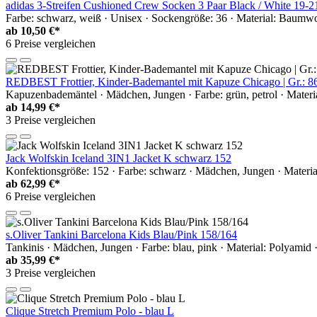
adidas 3-Streifen Cushioned Crew Socken 3 Paar Black / White 19-2
Farbe: schwarz, weiß · Unisex · Sockengröße: 36 · Material: Baumwo
ab
10,50 €*
6 Preise vergleichen
REDBEST Frottier, Kinder-Bademantel mit Kapuze Chicago | Gr.: 8
Kapuzenbademäntel · Mädchen, Jungen · Farbe: grün, petrol · Materi
ab
14,99 €*
3 Preise vergleichen
Jack Wolfskin Iceland 3IN1 Jacket K schwarz 152
Konfektionsgröße: 152 · Farbe: schwarz · Mädchen, Jungen · Materia
ab
62,99 €*
6 Preise vergleichen
s.Oliver Tankini Barcelona Kids Blau/Pink 158/164
Tankinis · Mädchen, Jungen · Farbe: blau, pink · Material: Polyamid
ab
35,99 €*
3 Preise vergleichen
Clique Stretch Premium Polo - blau L