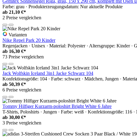
Gemitex Sonnensegel Riga, grau, 150 x 290 cm, komplett mit Ösen und
Farbe: grau · Produkterzeugungsdatum: Nur aktuelle Produkte
ab
21,10 €*
2 Preise vergleichen
Varianten
Nike Repel Park 20 Kinder
Regenjacken · Unisex · Material: Polyester · Altersgruppe: Kinder ·
ab
16,30 €*
73 Preise vergleichen
Jack Wolfskin Iceland 3in1 Jacke Schwarz 104
Konfektionsgröße: 104 · Farbe: schwarz · Mädchen, Jungen · Materia
ab
50,39 €*
6 Preise vergleichen
Tommy Hilfiger Kurzarm-poloshirt Bright White 6 Jahre
T-Shirts, Poloshirts · Jungen · Farbe: weiß · Konfektionsgröße: 116 
ab
30,00 €*
3 Preise vergleichen