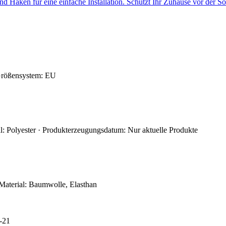
 Haken für eine einfache Installation. Schützt Ihr Zuhause vor der Son
 Größensystem: EU
l: Polyester · Produkterzeugungsdatum: Nur aktuelle Produkte
· Material: Baumwolle, Elasthan