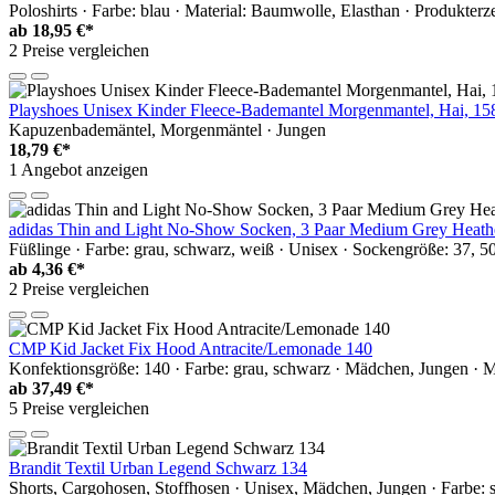
Poloshirts · Farbe: blau · Material: Baumwolle, Elasthan · Produkte
ab
18,95 €*
2 Preise vergleichen
Playshoes Unisex Kinder Fleece-Bademantel Morgenmantel, Hai, 15
Kapuzenbademäntel, Morgenmäntel · Jungen
18,79 €*
1 Angebot anzeigen
adidas Thin and Light No-Show Socken, 3 Paar Medium Grey Heather
Füßlinge · Farbe: grau, schwarz, weiß · Unisex · Sockengröße: 37, 50
ab
4,36 €*
2 Preise vergleichen
CMP Kid Jacket Fix Hood Antracite/Lemonade 140
Konfektionsgröße: 140 · Farbe: grau, schwarz · Mädchen, Jungen · Ma
ab
37,49 €*
5 Preise vergleichen
Brandit Textil Urban Legend Schwarz 134
Shorts, Cargohosen, Stoffhosen · Unisex, Mädchen, Jungen · Farbe: s