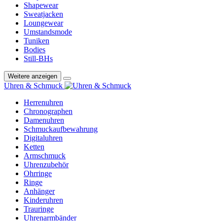
Shapewear
Sweatjacken
Loungewear
Umstandsmode
Tuniken
Bodies
Still-BHs
Weitere anzeigen
Uhren & Schmuck
Herrenuhren
Chronographen
Damenuhren
Schmuckaufbewahrung
Digitaluhren
Ketten
Armschmuck
Uhrenzubehör
Ohrringe
Ringe
Anhänger
Kinderuhren
Trauringe
Uhrenarmbänder