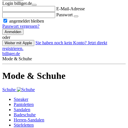
Login billiger.de
E-Mail-Adresse
Passwort
angemeldet bleiben
Passwort vergessen?
Anmelden
oder
Sie haben noch kein Konto? Jetzt direkt
Weiter mit Apple
registrieren.
billiger.de
Mode & Schuhe
Mode & Schuhe
Schuhe
Sneaker
Pantoletten
Sandalen
Badeschuhe
Herren-Sandalen
Stiefeletten