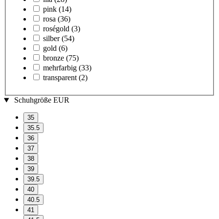
pink
(14)
rosa
(36)
roségold
(3)
silber
(54)
gold
(6)
bronze
(75)
mehrfarbig
(33)
transparent
(2)
Schuhgröße EUR
35
35.5
36
37
38
39
39.5
40
40.5
41