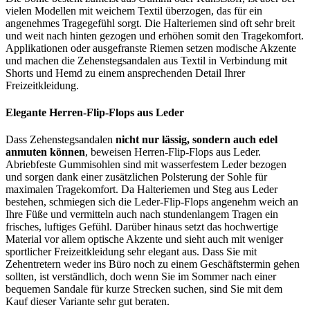
vielen Modellen mit weichem Textil überzogen, das für ein
angenehmes Tragegefühl sorgt. Die Halteriemen sind oft sehr breit
und weit nach hinten gezogen und erhöhen somit den Tragekomfort.
Applikationen oder ausgefranste Riemen setzen modische Akzente
und machen die Zehenstegsandalen aus Textil in Verbindung mit
Shorts und Hemd zu einem ansprechenden Detail Ihrer
Freizeitkleidung.
Elegante Herren-Flip-Flops aus Leder
Dass Zehenstegsandalen
nicht nur lässig, sondern auch edel
anmuten können
, beweisen Herren-Flip-Flops aus Leder.
Abriebfeste Gummisohlen sind mit wasserfestem Leder bezogen
und sorgen dank einer zusätzlichen Polsterung der Sohle für
maximalen Tragekomfort. Da Halteriemen und Steg aus Leder
bestehen, schmiegen sich die Leder-Flip-Flops angenehm weich an
Ihre Füße und vermitteln auch nach stundenlangem Tragen ein
frisches, luftiges Gefühl. Darüber hinaus setzt das hochwertige
Material vor allem optische Akzente und sieht auch mit weniger
sportlicher Freizeitkleidung sehr elegant aus. Dass Sie mit
Zehentretern weder ins Büro noch zu einem Geschäftstermin gehen
sollten, ist verständlich, doch wenn Sie im Sommer nach einer
bequemen Sandale für kurze Strecken suchen, sind Sie mit dem
Kauf dieser Variante sehr gut beraten.