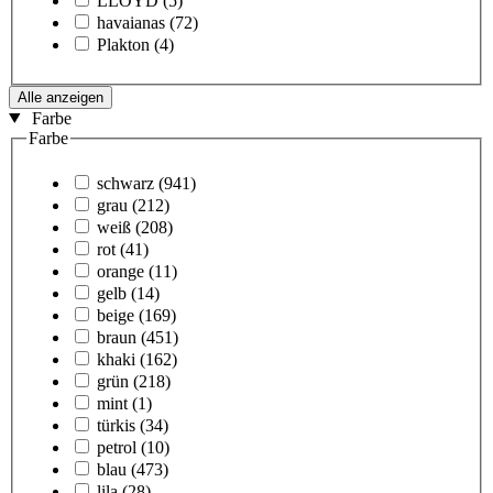
LLOYD
(5)
havaianas
(72)
Plakton
(4)
Alle anzeigen
Farbe
Farbe
schwarz
(941)
grau
(212)
weiß
(208)
rot
(41)
orange
(11)
gelb
(14)
beige
(169)
braun
(451)
khaki
(162)
grün
(218)
mint
(1)
türkis
(34)
petrol
(10)
blau
(473)
lila
(28)