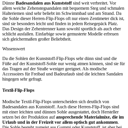
Dünne
Badesandalen aus Kunststoff
sind weit verbreitet. Vor
allem weiche Zehenstegsandalen mit bequemem Steg und schmalen
Halteriemen sind sehr beliebt im Schwimmbad und am Strand. Da
die Sohle dieser Herren-Flip-Flops oft nur einen Zentimeter dick ist,
sind sie besonders leicht und finden in jedem Reisegepäck Platz.
Das Design der Zehentrenner kann sowohl sportlich als auch eher
schlicht ausfallen. Einfarbige sowie gemusterte Modelle erfreuen
sich gleichermaßen großer Beliebtheit.
Wissenswert
Da die Sohlen der Kunststoff-Flip-Flops sehr dünn sind und die
Füße auf der Kunststoff-Sohle nur wenig atmen können, sind sie für
das Tragen auf der Straße weniger geeignet. Als modische
Accessoires für Freibad und Badeurlaub sind die leichten Sandalen
hingegen sehr gefragt.
Textil-Flip-Flops
Modische Textil-Flip-Flops unterscheiden sich deutlich von
Badesandalen aus Kunststoff. Auch diese Herren-Flip-Flops sind
mit einer leichten und dünnen Sohle ausgestattet, doch Hersteller
setzen bei der Produktion auf
ansprechende Materialmixe, die im
Urlaub und in der Freizeit vor allem optisch gut ankommen
.
Die Sohle besteht zumeist aus Gummi oder Kunststoff, ist aber bei