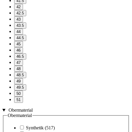
41.5
42
42.5
43
43.5
44
44.5
45
46
46.5
47
48
48.5
49
49.5
50
51
Obermaterial
Obermaterial
Synthetik
(517)