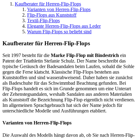
Kaufberater für Herren-Flip-Flops
Varianten von Herren-Flip-Flops
Flip-Flops aus Kunststoff
Textil-Flip-Flops
Elegante Herren-Flip-Flops aus Leder
Warum Flip-Flops so beliebt sind
Kaufberater für Herren-Flip-Flops
Seit 1997 besteht für die
Marke Flip-Flop
mit Bindestrich
ein
Patent der Triathletin Stefanie Schulz. Der Name beschreibt das
typische Geräusch der Badesandalen beim Laufen, sobald die Sohle
gegen die Ferse klatscht. Klassische Flip-Flops bestehen aus
Kunststoffen und sind wasserabweisend. Daher haben sie zunächst
als Badeschuhe für das Schwimmbad Beachtung gefunden. Bei
Flip-Flops handelt es sich im Grunde genommen um eine Unterart
der Zehenstegsandalen, weshalb Sandalen aus anderen Materialien
als Kunststoff die Bezeichnung Flip-Flop eigentlich nicht verdienen.
Im allgemeinen Sprachgebrauch hat sich der Name jedoch für
unterschiedliche Modelle und Ausführungen etabliert.
Varianten von Herren-Flip-Flops
Die Auswahl des Modells hängt davon ab, ob Sie nach Herren-Flip-