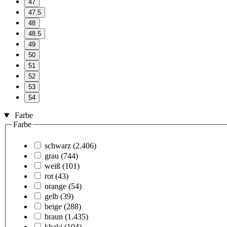
47
47.5
48
48.5
49
50
51
52
53
54
Farbe
Farbe
schwarz
(2.406)
grau
(744)
weiß
(101)
rot
(43)
orange
(54)
gelb
(39)
beige
(288)
braun
(1.435)
khaki
(104)