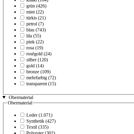
grün
(426)
mint
(22)
türkis
(21)
petrol
(7)
blau
(743)
lila
(55)
pink
(22)
rosa
(19)
roségold
(24)
silber
(120)
gold
(14)
bronze
(109)
mehrfarbig
(72)
transparent
(15)
Obermaterial
Obermaterial
Leder
(1.071)
Synthetik
(427)
Textil
(335)
Polyester
(302)