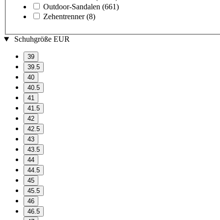
Outdoor-Sandalen
(661)
Zehentrenner
(8)
Schuhgröße EUR
39
39.5
40
40.5
41
41.5
42
42.5
43
43.5
44
44.5
45
45.5
46
46.5