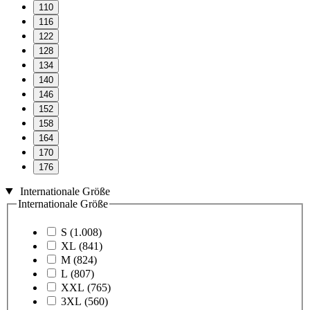
110
116
122
128
134
140
146
152
158
164
170
176
Internationale Größe
Internationale Größe
S
(1.008)
XL
(841)
M
(824)
L
(807)
XXL
(765)
3XL
(560)