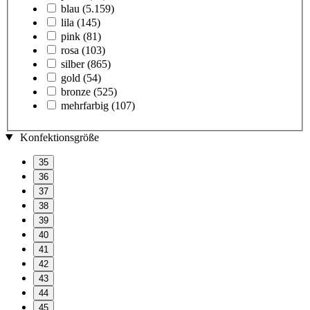
blau
(5.159)
lila
(145)
pink
(81)
rosa
(103)
silber
(865)
gold
(54)
bronze
(525)
mehrfarbig
(107)
Konfektionsgröße
35
36
37
38
39
40
41
42
43
44
45