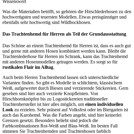
Wissenswert
Was die Materialien betrifft, so gehören die Hirschlederhosen zu den
hochwertigsten und teuersten Modellen. Etwas preisgünstiger und
ebenfalls sehr hochwertig sind Wildbockhosen.
Das Trachtenhemd für Herren als Teil der Grundausstattung
Das Schöne an einem Trachtenhemd für Herren ist, dass es auch gut
und gerne mit anderen Hosen kombiniert werden kann. Bleibt die
Trachtenlederhose für Herren im Schrank, kann das Trachtenhemd
mit anderen Hosenmodellen getragen werden. Es sorgt so für
rustikalen Flair im Alltag
.
Auch beim Herren Trachtenhemd lassen sich unterschiedliche
Varianten finden. So gibt es Modelle in schlichtem, klassischem
Weiß, aufgewertet durch Biesen und verzierende Stickereien. Gern
gesehen sind hier auch verzierte Knopfleisten. Von
Hirschhornknöpfen bis zu Logostickereien traditioneller
Trachtenhersteller ist hier alles möglich, um
einen individuellen
Look
zu erzielen. Sehr präsent auf Volksfest oder im Biergarten ist
auch das Karohemd. Was die Farben angeht, sind hier keinerlei
Grenzen gesetzt. Besonders beliebt sind jedoch die
Farbkombinationen Rot-Weiß und Blau-Weiß. Im besten Fall
stimmen Sie Trachtenhemden und Trachtenhosen farblich