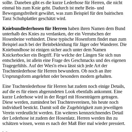
sollte. Daneben gibt es die kurze Lederhose für Herren, die nicht
einmal bis zum Knie geht. Dadurch ist mehr Bein- und
Bewegungsfreiheit gewährt, was zum Beispiel für den bairischen
Tanz Schuhplattler geschätzt wird.
Kniebundlederhosen für Herren
haben ihren Namen dem Bund
unterhalb des Knies zu verdanken, der ein Verrutschen der
Hosenbeine verhindert. Diese typische Hosenform findet man zum
Beispiel auch bei der Beinbekleidung für Jäger oder Wanderer. Die
Kniebundhose ist einigen sicher auch unter dem Namen
Knickerbocker ein Begriff. Für welche der Längen Sie sich nun
entscheiden, ist allein eine Frage des Geschmacks und des eigenen
Tragegefühls. Auf der Wies'n etwa lässt sich jede Art der
Trachtenlederhose für Herren bewundern. Ob noch an ihre
Ursprungsform angelehnt oder besonders modern gehalten.
Eine Trachtenlederhose für Herren hat zudem noch einige Details,
auf die es für einen abgerundeten Look ebenfalls ankommt. Eine
kurze Lederhose wird in der Regel mit Hosenträgern getragen.
Diese werden, zumindest bei Trachtenvereinen, bis heute noch
individuell bestickt. Damit soll die Zugehörigkeit zum jeweiligen
Verein verdeutlicht werden. Ein weiteres kennzeichnendes Detail
der Lederhose ist zudem der Hosenlatz. Herren werden ihn zu
schätzen wissen, wenn es nach der Maß Bier mal wieder pressiert.