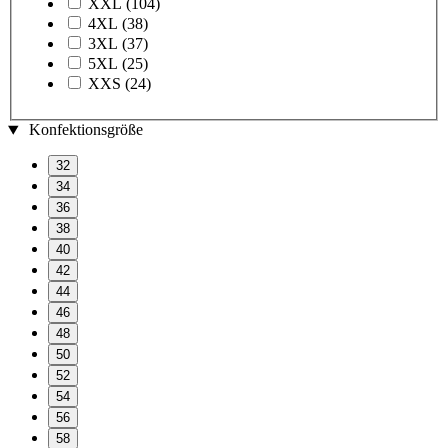
XXL
(104)
4XL
(38)
3XL
(37)
5XL
(25)
XXS
(24)
Konfektionsgröße
32
34
36
38
40
42
44
46
48
50
52
54
56
58