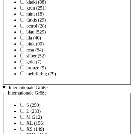
khaki
(88)
grün
(251)
mint
(18)
türkis
(29)
petrol
(28)
blau
(529)
lila
(40)
pink
(90)
rosa
(54)
silber
(52)
gold
(7)
bronze
(9)
mehrfarbig
(79)
Internationale Größe
Internationale Größe
S
(250)
L
(233)
M
(212)
XL
(156)
XS
(149)