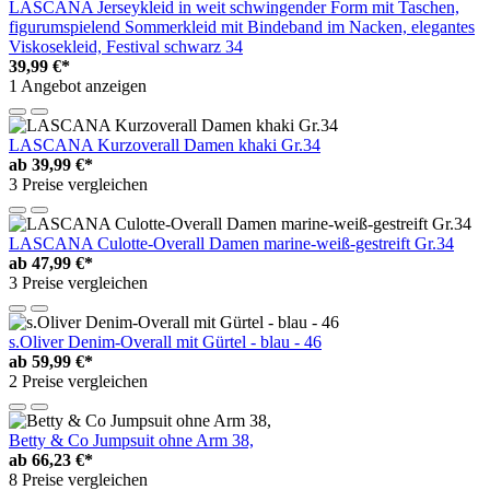
LASCANA Jerseykleid in weit schwingender Form mit Taschen,
figurumspielend Sommerkleid mit Bindeband im Nacken, elegantes
Viskosekleid, Festival schwarz 34
39,99 €*
1 Angebot anzeigen
LASCANA Kurzoverall Damen khaki Gr.34
ab
39,99 €*
3 Preise vergleichen
LASCANA Culotte-Overall Damen marine-weiß-gestreift Gr.34
ab
47,99 €*
3 Preise vergleichen
s.Oliver Denim-Overall mit Gürtel - blau - 46
ab
59,99 €*
2 Preise vergleichen
Betty & Co Jumpsuit ohne Arm 38,
ab
66,23 €*
8 Preise vergleichen