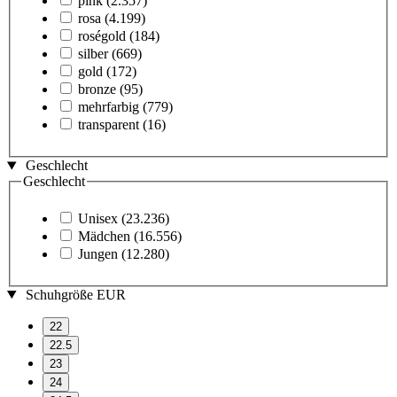
pink
(2.357)
rosa
(4.199)
roségold
(184)
silber
(669)
gold
(172)
bronze
(95)
mehrfarbig
(779)
transparent
(16)
Geschlecht
Geschlecht
Unisex
(23.236)
Mädchen
(16.556)
Jungen
(12.280)
Schuhgröße EUR
22
22.5
23
24