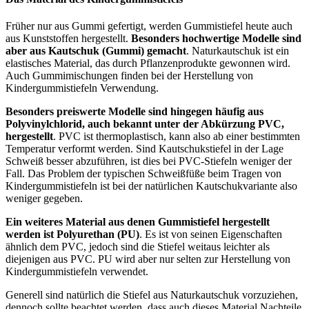
Früher nur aus Gummi gefertigt, werden Gummistiefel heute auch
aus Kunststoffen hergestellt.
Besonders hochwertige Modelle sind
aber aus Kautschuk (Gummi) gemacht
. Naturkautschuk ist ein
elastisches Material, das durch Pflanzenprodukte gewonnen wird.
Auch Gummimischungen finden bei der Herstellung von
Kindergummistiefeln Verwendung.
Besonders preiswerte Modelle sind hingegen häufig aus
Polyvinylchlorid, auch bekannt unter der Abkürzung PVC,
hergestellt
. PVC ist thermoplastisch, kann also ab einer bestimmten
Temperatur verformt werden. Sind Kautschukstiefel in der Lage
Schweiß besser abzuführen, ist dies bei PVC-Stiefeln weniger der
Fall. Das Problem der typischen Schweißfüße beim Tragen von
Kindergummistiefeln ist bei der natürlichen Kautschukvariante also
weniger gegeben.
Ein weiteres Material aus denen Gummistiefel hergestellt
werden ist Polyurethan (PU)
. Es ist von seinen Eigenschaften
ähnlich dem PVC, jedoch sind die Stiefel weitaus leichter als
diejenigen aus PVC. PU wird aber nur selten zur Herstellung von
Kindergummistiefeln verwendet.
Generell sind natürlich die Stiefel aus Naturkautschuk vorzuziehen,
dennoch sollte beachtet werden, dass auch dieses Material Nachteile