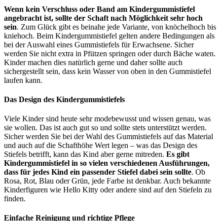
Wenn kein Verschluss oder Band am Kindergummistiefel
angebracht ist, sollte der Schaft nach Möglichkeit sehr hoch
sein
. Zum Glück gibt es beinahe jede Variante, von knöchelhoch bis
kniehoch. Beim Kindergummistiefel gelten andere Bedingungen als
bei der Auswahl eines Gummistiefels für Erwachsene. Sicher
werden Sie nicht extra in Pfützen springen oder durch Bäche waten.
Kinder machen dies natürlich gerne und daher sollte auch
sichergestellt sein, dass kein Wasser von oben in den Gummistiefel
laufen kann.
Das Design des Kindergummistiefels
Viele Kinder sind heute sehr modebewusst und wissen genau, was
sie wollen. Das ist auch gut so und sollte stets unterstützt werden.
Sicher werden Sie bei der Wahl des Gummistiefels auf das Material
und auch auf die Schafthöhe Wert legen – was das Design des
Stiefels betrifft, kann das Kind aber gerne mitreden.
Es gibt
Kindergummistiefel in so vielen verschiedenen Ausführungen,
dass für jedes Kind ein passender Stiefel dabei sein sollte
. Ob
Rosa, Rot, Blau oder Grün, jede Farbe ist denkbar. Auch bekannte
Kinderfiguren wie Hello Kitty oder andere sind auf den Stiefeln zu
finden.
Einfache Reinigung und richtige Pflege